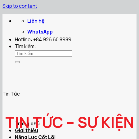
Skip to content
Liên hệ
WhatsApp
Hotline: +84 926 60 8989
Tìm kiếm:
Tin Tức
TIN TỨC – SỰ KIỆN
Trang chủ
Giới thiệu
Năng Lực Cốt Lõi