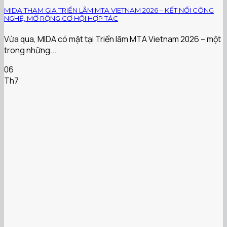
MIDA THAM GIA TRIỂN LÃM MTA VIETNAM 2026 – KẾT NỐI CÔNG
NGHỆ, MỞ RỘNG CƠ HỘI HỢP TÁC
Vừa qua, MIDA có mặt tại Triển lãm MTA Vietnam 2026 – một
trong những...
06
Th7