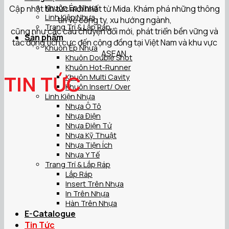
Khuôn Ép Nhựa
Cập nhật tin tức mới nhất từ Mida. Khám phá những thông
Linh Kiện Nhựa
tin về công ty, xu hướng ngành,
Trang Trí & Lắp Ráp
cũng như các câu chuyện đổi mới, phát triển bền vững và
Sản phẩm
tác động tích cực đến cộng đồng tại Việt Nam và khu vực
Khuôn Ép Nhựa
ASEAN.
Khuôn Double Shot
Khuôn Hot-Runner
TIN TỨC
Khuôn Multi Cavity
Khuôn Insert/ Over
Linh Kiện Nhựa
Nhựa Ô Tô
Nhựa Điện
Nhựa Điện Tử
Nhựa Kỹ Thuật
Nhựa Tiện Ích
Nhựa Y Tế
Trang Trí & Lắp Ráp
Lắp Ráp
Insert Trên Nhựa
In Trên Nhựa
Hàn Trên Nhựa
E-Catalogue
Tin Tức