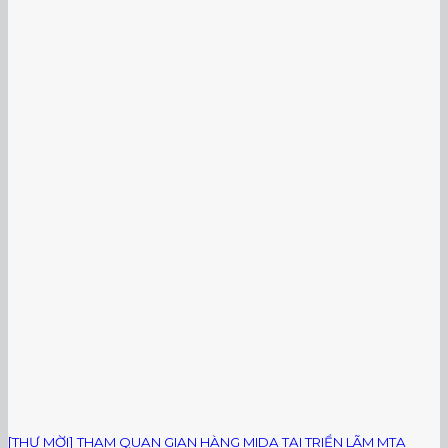
[THƯ MỜI] THAM QUAN GIAN HÀNG MIDA TẠI TRIỂN LÃM MTA