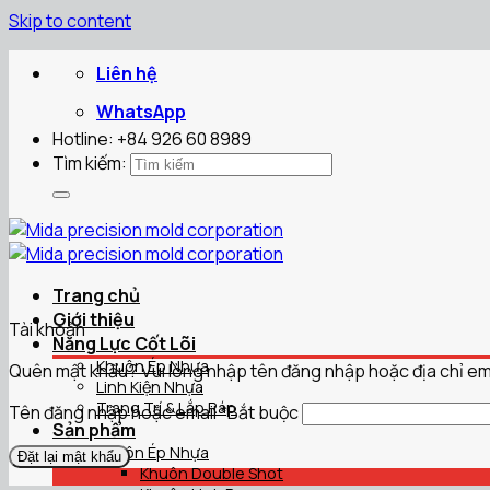
Skip to content
Liên hệ
WhatsApp
Hotline: +84 926 60 8989
Tìm kiếm:
Trang chủ
Giới thiệu
Tài khoản
Năng Lực Cốt Lõi
Khuôn Ép Nhựa
Quên mật khẩu? Vui lòng nhập tên đăng nhập hoặc địa chỉ emai
Linh Kiện Nhựa
Trang Trí & Lắp Ráp
Tên đăng nhập hoặc email
*
Bắt buộc
Sản phẩm
Khuôn Ép Nhựa
Đặt lại mật khẩu
Khuôn Double Shot