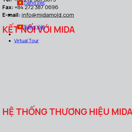
Tiếng Việt
Fax:
+84 272 387 0696
E-mail:
info@midamold.com
KẾT NỐI VỚI MIDA
Tiếng Việt
Virtual Tour
HỆ THỐNG THƯƠNG HIỆU MID