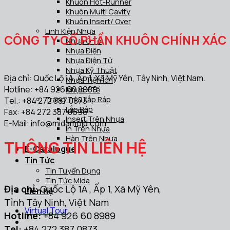
Khuôn Hot-Runner
Khuôn Multi Cavity
Khuôn Insert/ Over
Linh Kiện Nhựa
CÔNG TY CỔ PHẦN KHUÔN CHÍNH XÁC
Nhựa Ô Tô
Nhựa Điện
Nhựa Điện Tử
Nhựa Kỹ Thuật
Địa chỉ: Quốc Lộ 1A, Ấp 1, Xã Mỹ Yên, Tây Ninh, Việt Nam.
Nhựa Tiện Ích
Hotline: +84 926 60 8989
Nhựa Y Tế
Trang Trí & Lắp Ráp
Tel.: +84 272 387 0873
Lắp Ráp
Fax: +84 272 387 0696
Insert Trên Nhựa
E-Mail:
info@midamold.com
In Trên Nhựa
Hàn Trên Nhựa
THÔNG TIN LIÊN HỆ
E-Catalogue
Tin Tức
Tin Tuyển Dụng
Tin Tức Mida
Địa chỉ:
Quốc Lộ 1A , Ấp 1, Xã Mỹ Yên,
Liên hệ
Tỉnh Tây Ninh, Việt Nam
Virtual Tour
Hotline:
+84 926 60 8989
Tel:
+84 272 387 0873