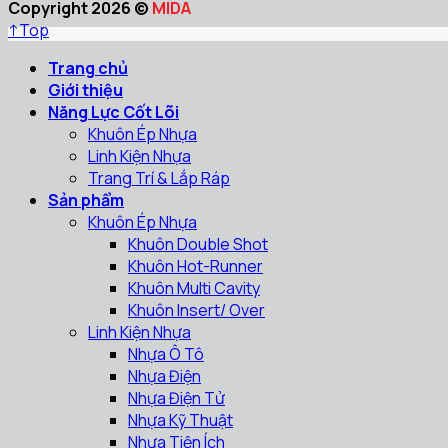
Copyright 2026 ©
MIDA
↑
Top
Trang chủ
Giới thiệu
Năng Lực Cốt Lõi
Khuôn Ép Nhựa
Linh Kiện Nhựa
Trang Trí & Lắp Ráp
Sản phẩm
Khuôn Ép Nhựa
Khuôn Double Shot
Khuôn Hot-Runner
Khuôn Multi Cavity
Khuôn Insert/ Over
Linh Kiện Nhựa
Nhựa Ô Tô
Nhựa Điện
Nhựa Điện Tử
Nhựa Kỹ Thuật
Nhựa Tiện Ích