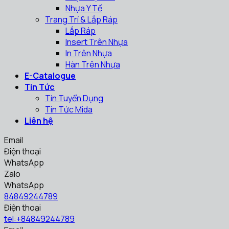
Nhựa Y Tế
Trang Trí & Lắp Ráp
Lắp Ráp
Insert Trên Nhựa
In Trên Nhựa
Hàn Trên Nhựa
E-Catalogue
Tin Tức
Tin Tuyển Dụng
Tin Tức Mida
Liên hệ
Email
Điện thoại
WhatsApp
Zalo
WhatsApp
84849244789
Điện thoại
tel:+84849244789