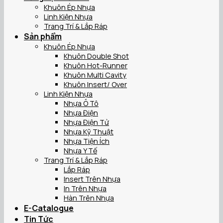
Khuôn Ép Nhựa
Linh Kiện Nhựa
Trang Trí & Lắp Ráp
Sản phẩm
Khuôn Ép Nhựa
Khuôn Double Shot
Khuôn Hot-Runner
Khuôn Multi Cavity
Khuôn Insert/ Over
Linh Kiện Nhựa
Nhựa Ô Tô
Nhựa Điện
Nhựa Điện Tử
Nhựa Kỹ Thuật
Nhựa Tiện Ích
Nhựa Y Tế
Trang Trí & Lắp Ráp
Lắp Ráp
Insert Trên Nhựa
In Trên Nhựa
Hàn Trên Nhựa
E-Catalogue
Tin Tức