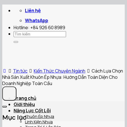
Skip
Liên hệ
to
content
WhatsApp
Hotline: +84 926 60 8989
Tìm
kiếm:
Tin tức
Kiến Thức Chuyên Ngành
Cách Lựa Chọn
Nhà Sản Xuất Khuôn Ép Nhựa: Hướng Dẫn Toàn Diện Cho
Doanh Nghiệp Toàn Cầu
Trang chủ
Giới thiệu
Năng Lực Cốt Lõi
Khuôn Ép Nhựa
Mục lục
Linh Kiện Nhựa