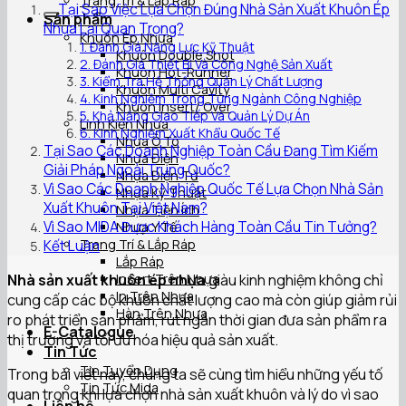
Trang Trí & Lắp Ráp
Tại Sao Việc Lựa Chọn Đúng Nhà Sản Xuất Khuôn Ép
Sản phẩm
Nhựa Lại Quan Trọng?
Khuôn Ép Nhựa
1. Đánh Giá Năng Lực Kỹ Thuật
Khuôn Double Shot
2. Đánh Giá Thiết Bị Và Công Nghệ Sản Xuất
Khuôn Hot-Runner
3. Kiểm Tra Hệ Thống Quản Lý Chất Lượng
Khuôn Multi Cavity
4. Kinh Nghiệm Trong Từng Ngành Công Nghiệp
Khuôn Insert/ Over
5. Khả Năng Giao Tiếp Và Quản Lý Dự Án
Linh Kiện Nhựa
6. Kinh Nghiệm Xuất Khẩu Quốc Tế
Nhựa Ô Tô
Tại Sao Các Doanh Nghiệp Toàn Cầu Đang Tìm Kiếm
Nhựa Điện
Giải Pháp Ngoài Trung Quốc?
Nhựa Điện Tử
Vì Sao Các Doanh Nghiệp Quốc Tế Lựa Chọn Nhà Sản
Nhựa Kỹ Thuật
Xuất Khuôn Tại Việt Nam?
Nhựa Tiện Ích
Vì Sao MIDA Được Khách Hàng Toàn Cầu Tin Tưởng?
Nhựa Y Tế
Trang Trí & Lắp Ráp
Kết Luận
Lắp Ráp
Insert Trên Nhựa
Nhà sản xuất khuôn ép nhựa
giàu kinh nghiệm không chỉ
In Trên Nhựa
cung cấp các bộ khuôn chất lượng cao mà còn giúp giảm rủi
Hàn Trên Nhựa
ro phát triển sản phẩm, rút ngắn thời gian đưa sản phẩm ra
E-Catalogue
thị trường và tối ưu hóa hiệu quả sản xuất.
Tin Tức
Tin Tuyển Dụng
Trong bài viết này, chúng ta sẽ cùng tìm hiểu những yếu tố
Tin Tức Mida
quan trọng khi lựa chọn nhà sản xuất khuôn và lý do vì sao