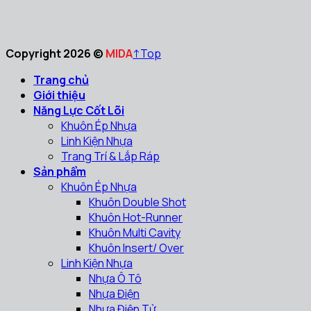
Copyright 2026 ©
MIDA
↑
Top
Trang chủ
Giới thiệu
Năng Lực Cốt Lõi
Khuôn Ép Nhựa
Linh Kiện Nhựa
Trang Trí & Lắp Ráp
Sản phẩm
Khuôn Ép Nhựa
Khuôn Double Shot
Khuôn Hot-Runner
Khuôn Multi Cavity
Khuôn Insert/ Over
Linh Kiện Nhựa
Nhựa Ô Tô
Nhựa Điện
Nhựa Điện Tử