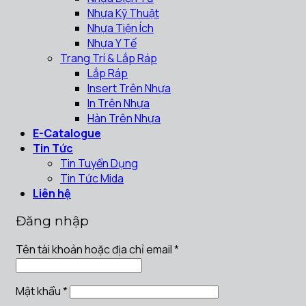
Nhựa Kỹ Thuật
Nhựa Tiện Ích
Nhựa Y Tế
Trang Trí & Lắp Ráp
Lắp Ráp
Insert Trên Nhựa
In Trên Nhựa
Hàn Trên Nhựa
E-Catalogue
Tin Tức
Tin Tuyển Dụng
Tin Tức Mida
Liên hệ
Đăng nhập
Tên tài khoản hoặc địa chỉ email
*
Mật khẩu
*