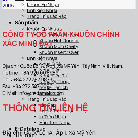
Khuôn Ép Nhựa
2006
Linh Kiện Nhựa
Trang Trí & Lắp Ráp
Sản phẩm
Khuôn Ép Nhựa
CÔNG TY CỔ PHẦN KHUÔN CHÍNH
Khuôn Double Shot
Khuôn Hot-Runner
XÁC MINH ĐẠT
Khuôn Multi Cavity
Khuôn Insert/ Over
Linh Kiện Nhựa
Nhựa Ô Tô
Địa chỉ: Quốc Lộ 1A, Ấp 1, Xã Mỹ Yên, Tây Ninh, Việt Nam.
Nhựa Điện
Hotline: +84 926 60 8989
Nhựa Điện Tử
Tel.: +84 272 387 0873
Nhựa Kỹ Thuật
Fax: +84 272 387 0696
Nhựa Tiện Ích
E-Mail:
info@midamold.com
Nhựa Y Tế
Trang Trí & Lắp Ráp
THÔNG TIN LIÊN HỆ
Lắp Ráp
Insert Trên Nhựa
In Trên Nhựa
Hàn Trên Nhựa
E-Catalogue
Địa chỉ:
Quốc Lộ 1A , Ấp 1, Xã Mỹ Yên,
Tin Tức