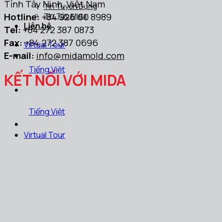
Tỉnh Tây Ninh, Việt Nam
Tin Tuyển Dụng
Hotline:
+84 926 60 8989
Tin Tức Mida
Liên hệ
Tel:
+84 272 387 0873
Fax:
+84 272 387 0696
Virtual Tour
E-mail:
info@midamold.com
Tiếng Việt
KẾT NỐI VỚI MIDA
Tiếng Việt
Virtual Tour