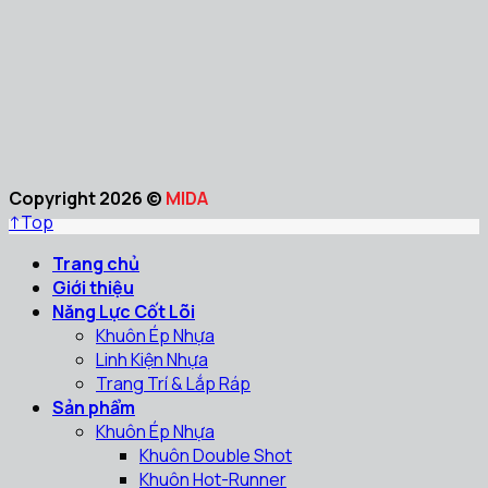
Copyright 2026 ©
MIDA
↑
Top
Trang chủ
Giới thiệu
Năng Lực Cốt Lõi
Khuôn Ép Nhựa
Linh Kiện Nhựa
Trang Trí & Lắp Ráp
Sản phẩm
Khuôn Ép Nhựa
Khuôn Double Shot
Khuôn Hot-Runner