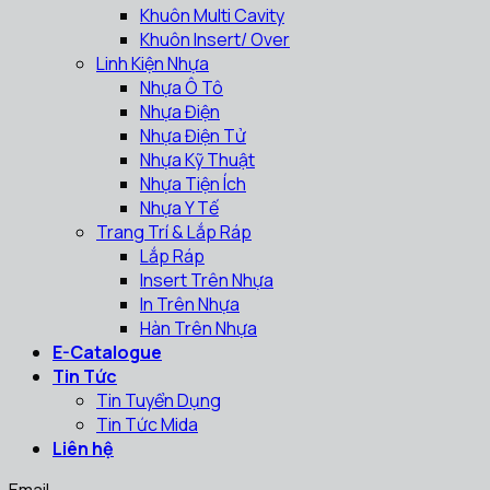
Khuôn Multi Cavity
Khuôn Insert/ Over
Linh Kiện Nhựa
Nhựa Ô Tô
Nhựa Điện
Nhựa Điện Tử
Nhựa Kỹ Thuật
Nhựa Tiện Ích
Nhựa Y Tế
Trang Trí & Lắp Ráp
Lắp Ráp
Insert Trên Nhựa
In Trên Nhựa
Hàn Trên Nhựa
E-Catalogue
Tin Tức
Tin Tuyển Dụng
Tin Tức Mida
Liên hệ
Email