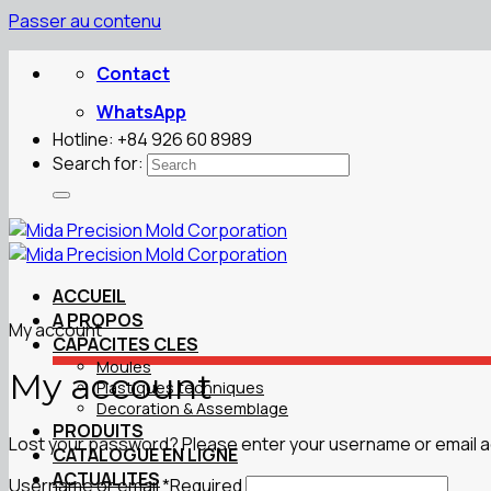
Passer au contenu
Contact
WhatsApp
Hotline: +84 926 60 8989
Search for:
ACCUEIL
A PROPOS
My account
CAPACITES CLES
Moules
My account
Plastiques techniques
Decoration & Assemblage
PRODUITS
Lost your password? Please enter your username or email addr
CATALOGUE EN LIGNE
ACTUALITES
Username or email
*
Required