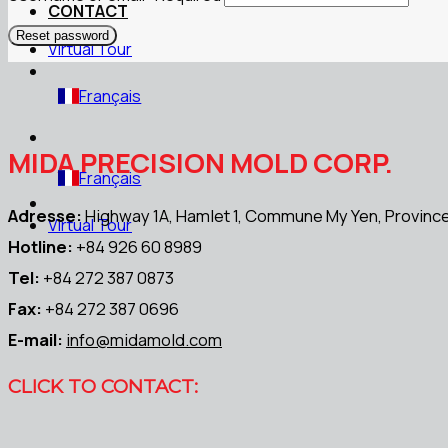
CONTACT
Reset password
Virtual Tour
Français
MIDA PRECISION MOLD CORP.
Français
Adresse:
Highway 1A, Hamlet 1, Commune My Yen, Province
Virtual Tour
Hotline:
+84 926 60 8989
Tel:
+84 272 387 0873
Fax:
+84 272 387 0696
E-mail:
info@midamold.com
CLICK TO CONTACT: