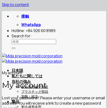
Skip to content
接触
WhatsApp
Hotline: +84 926 60 8989
Search for:
日本語
My account
私たちに関しては
当社の強み
My account
射出成形金型製造
プラスチック部品
加飾・組立
Lost your password? Please enter your username or email
製品
address. You will receive a link to create a new password
射出成形金型