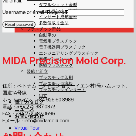
via email.
ダブルショット金型
ホットランナー金型
Username or email
*
Required
インサート成形金型
多数個取り金型
Reset password
プラスチック部品
自動車の
電気用プラスチック
電子機器用プラスチック
エンジニアリングプラスチック
MIDA Precision Mold Corp.
家電プラスチック
医療プラスチック
装飾と組立
プラスチック印刷
プラスチック溶接
住所：ベトナム・タイニン省ミーイエン村1号ハムレット、
プラスチックインサート
国道1A号線
組立
ホットライン：+84 926 60 8989
電子カタログ
電話：+84 272 387 0873
ニュース
FAX：+84 272 387 0696
お問い合わせ
Eメール：
info@midamold.com
Virtual Tour