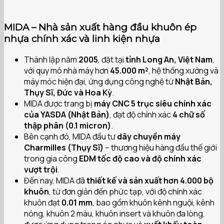
MIDA – Nhà sản xuất hàng đầu khuôn ép
nhựa chính xác và linh kiện nhựa
Thành lập năm
2005
, đặt tại
tỉnh Long An, Việt Nam
,
với quy mô nhà máy hơn
45.000 m²
, hệ thống xưởng và
máy móc hiện đại, ứng dụng công nghệ từ
Nhật Bản,
Thụy Sĩ, Đức và Hoa Kỳ
.
MIDA được trang bị
máy CNC 5 trục siêu chính xác
của YASDA (Nhật Bản)
, đạt độ chính xác
4 chữ số
thập phân (0.1 micron)
.
Bên cạnh đó, MIDA đầu tư
dây chuyền máy
Charmilles (Thụy Sĩ)
– thương hiệu hàng đầu thế giới
trong gia công
EDM tốc độ cao và độ chính xác
vượt trội
.
Đến nay, MIDA đã
thiết kế và sản xuất hơn 4.000 bộ
khuôn
, từ đơn giản đến phức tạp, với độ chính xác
khuôn đạt
0.01 mm
, bao gồm khuôn kênh nguội, kênh
nóng, khuôn 2 màu, khuôn insert và khuôn đa lòng,