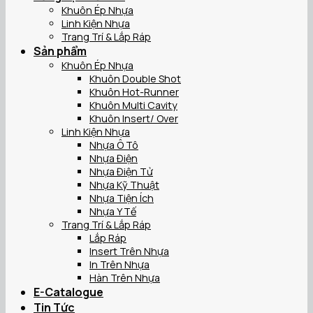
Khuôn Ép Nhựa
Linh Kiện Nhựa
Trang Trí & Lắp Ráp
Sản phẩm
Khuôn Ép Nhựa
Khuôn Double Shot
Khuôn Hot-Runner
Khuôn Multi Cavity
Khuôn Insert/ Over
Linh Kiện Nhựa
Nhựa Ô Tô
Nhựa Điện
Nhựa Điện Tử
Nhựa Kỹ Thuật
Nhựa Tiện Ích
Nhựa Y Tế
Trang Trí & Lắp Ráp
Lắp Ráp
Insert Trên Nhựa
In Trên Nhựa
Hàn Trên Nhựa
E-Catalogue
Tin Tức