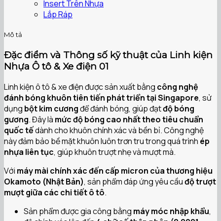
Insert Trên Nhựa
Lắp Ráp
Mô tả
Đặc điểm và Thông số kỹ thuật của Linh kiện
Nhựa Ô tô & Xe điện 01
Linh kiện ô tô & xe điện được sản xuất bằng
công nghệ
đánh bóng khuôn tiên tiến phát triển tại Singapore
, sử
dụng
bột kim cương
để đánh bóng, giúp đạt
độ bóng
gương
. Đây là
mức độ bóng cao nhất theo tiêu chuẩn
quốc tế
dành cho khuôn chính xác và bền bỉ. Công nghệ
này đảm bảo bề mặt khuôn luôn trơn tru trong quá trình
ép
nhựa liên tục
, giúp khuôn trượt nhẹ và mượt mà.
Với
máy mài chính xác đến cấp micron của thương hiệu
Okamoto (Nhật Bản)
, sản phẩm đáp ứng yêu cầu
độ trượt
mượt giữa các chi tiết ô tô
.
Sản phẩm được gia công bằng
máy móc nhập khẩu
,