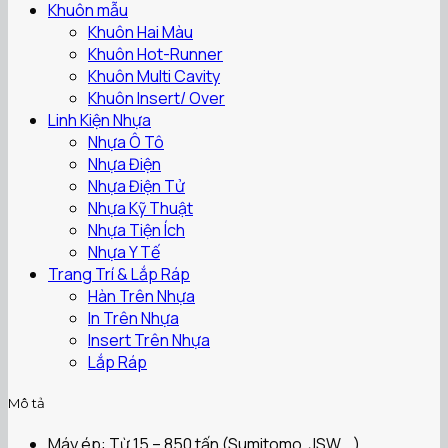
Khuôn mẫu
Khuôn Hai Màu
Khuôn Hot-Runner
Khuôn Multi Cavity
Khuôn Insert/ Over
Linh Kiện Nhựa
Nhựa Ô Tô
Nhựa Điện
Nhựa Điện Tử
Nhựa Kỹ Thuật
Nhựa Tiện Ích
Nhựa Y Tế
Trang Trí & Lắp Ráp
Hàn Trên Nhựa
In Trên Nhựa
Insert Trên Nhựa
Lắp Ráp
Mô tả
Máy ép: Từ 15 – 850 tấn (Sumitomo, JSW,…)