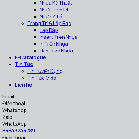
Nhựa Kỹ Thuật
Nhựa Tiện Ích
Nhựa Y Tế
Trang Trí & Lắp Ráp
Lắp Ráp
Insert Trên Nhựa
In Trên Nhựa
Hàn Trên Nhựa
E-Catalogue
Tin Tức
Tin Tuyển Dụng
Tin Tức Mida
Liên hệ
Email
Điện thoại
WhatsApp
Zalo
WhatsApp
84849244789
Điện thoại