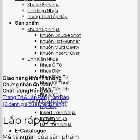
Khuôn Ép Nhựa
Linh Kiện Nhựa
Trang Trí & Lắp Ráp
Sản phẩm
Khuôn Ép Nhựa
Khuôn Double Shot
Khuôn Hot-Runner
Khuôn Multi Cavity
Khuôn Insert/ Over
Linh Kiện Nhựa
Nhựa Ô Tô
Nhựa Điện
Nhựa Điện Tử
Giao hàng Nhanh chóng
Nhựa Kỹ Thuật
Chứng nhận An toàn
Nhựa Tiện Ích
Chất lượng Hàng đầu
Nhựa Y Tế
Trang Trí & Lắp Ráp
/
Lắp Ráp
Trang Trí & Lắp Ráp
(
0
đánh giá của khách hàng)
Lắp Ráp
Insert Trên Nhựa
Lắp ráp 09
In Trên Nhựa
Hàn Trên Nhựa
E-Catalogue
Mô tả ngắn của sản phẩm
Tin Tức