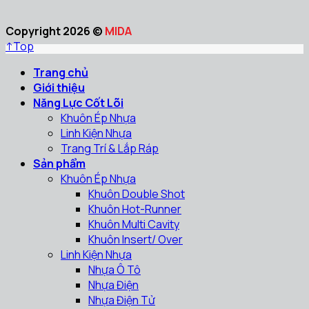
Copyright 2026 ©
MIDA
↑
Top
Trang chủ
Giới thiệu
Năng Lực Cốt Lõi
Khuôn Ép Nhựa
Linh Kiện Nhựa
Trang Trí & Lắp Ráp
Sản phẩm
Khuôn Ép Nhựa
Khuôn Double Shot
Khuôn Hot-Runner
Khuôn Multi Cavity
Khuôn Insert/ Over
Linh Kiện Nhựa
Nhựa Ô Tô
Nhựa Điện
Nhựa Điện Tử