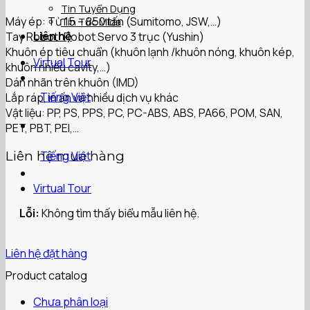
Tin Tuyển Dụng
Máy ép: Từ 15 – 850 tấn (Sumitomo, JSW,…)
Tin Tức Mida
Liên hệ
Tay Robot: Robot Servo 3 trục (Yushin)
Khuôn ép tiêu chuẩn (khuôn lạnh /khuôn nóng, khuôn kép,
Virtual Tour
khuôn nhiều cavity,…)
Dán nhãn trên khuôn (IMD)
Tiếng Việt
Lắp ráp, in ấn và nhiều dịch vụ khác
Vật liệu: PP, PS, PPS, PC, PC-ABS, ABS, PA66, POM, SAN,
PET, PBT, PEI,…
Tiếng Việt
Liên hệ mua hàng
Virtual Tour
Lỗi:
Không tìm thấy biểu mẫu liên hệ.
Liên hệ đặt hàng
Product catalog
Chưa phân loại