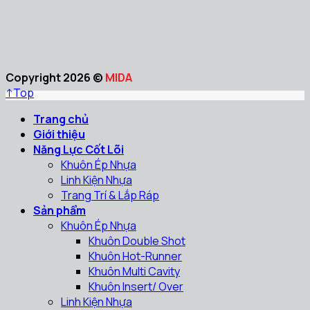
Copyright 2026 ©
MIDA
↑
Top
Trang chủ
Giới thiệu
Năng Lực Cốt Lõi
Khuôn Ép Nhựa
Linh Kiện Nhựa
Trang Trí & Lắp Ráp
Sản phẩm
Khuôn Ép Nhựa
Khuôn Double Shot
Khuôn Hot-Runner
Khuôn Multi Cavity
Khuôn Insert/ Over
Linh Kiện Nhựa