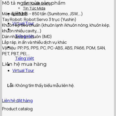
Mô tả ngắn của sản phẩm
Tin Tuyển Dụng
Tin Tức Mida
Liên hệ
Máy ép: Từ 15 – 850 tấn (Sumitomo, JSW,…)
Tay Robot: Robot Servo 3 trục (Yushin)
Virtual Tour
Khuôn ép tiêu chuẩn (khuôn lạnh /khuôn nóng, khuôn kép,
khuôn nhiều cavity,…)
Tiếng Việt
Dán nhãn trên khuôn (IMD)
Lắp ráp, in ấn và nhiều dịch vụ khác
Vật liệu: PP, PS, PPS, PC, PC-ABS, ABS, PA66, POM, SAN,
PET, PBT, PEI,…
Tiếng Việt
Liên hệ mua hàng
Virtual Tour
Lỗi:
Không tìm thấy biểu mẫu liên hệ.
Liên hệ đặt hàng
Product catalog