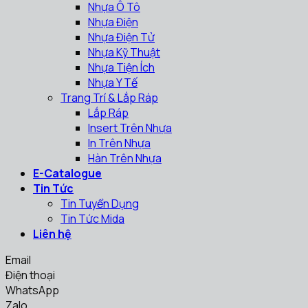
Nhựa Ô Tô
Nhựa Điện
Nhựa Điện Tử
Nhựa Kỹ Thuật
Nhựa Tiện Ích
Nhựa Y Tế
Trang Trí & Lắp Ráp
Lắp Ráp
Insert Trên Nhựa
In Trên Nhựa
Hàn Trên Nhựa
E-Catalogue
Tin Tức
Tin Tuyển Dụng
Tin Tức Mida
Liên hệ
Email
Điện thoại
WhatsApp
Zalo