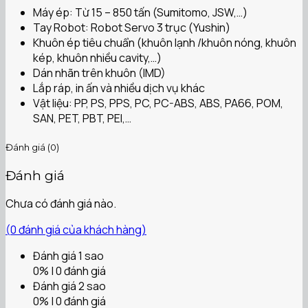
Máy ép: Từ 15 – 850 tấn (Sumitomo, JSW,…)
Tay Robot: Robot Servo 3 trục (Yushin)
Khuôn ép tiêu chuẩn (khuôn lạnh /khuôn nóng, khuôn
kép, khuôn nhiều cavity,…)
Dán nhãn trên khuôn (IMD)
Lắp ráp, in ấn và nhiều dịch vụ khác
Vật liệu: PP, PS, PPS, PC, PC-ABS, ABS, PA66, POM,
SAN, PET, PBT, PEI,…
Đánh giá (0)
Đánh giá
Chưa có đánh giá nào.
(
0
đánh giá của khách hàng)
Đánh giá 1 sao
0% | 0 đánh giá
Đánh giá 2 sao
0% | 0 đánh giá