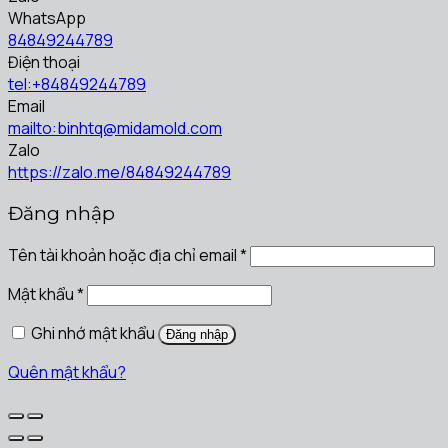
WhatsApp
84849244789
Điện thoại
tel:+84849244789
Email
mailto:binhtq@midamold.com
Zalo
https://zalo.me/84849244789
Đăng nhập
Tên tài khoản hoặc địa chỉ email
*
Mật khẩu
*
Ghi nhớ mật khẩu
Đăng nhập
Quên mật khẩu?