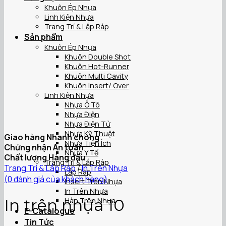
Khuôn Ép Nhựa
Linh Kiện Nhựa
Trang Trí & Lắp Ráp
Sản phẩm
Khuôn Ép Nhựa
Khuôn Double Shot
Khuôn Hot-Runner
Khuôn Multi Cavity
Khuôn Insert/ Over
Linh Kiện Nhựa
Nhựa Ô Tô
Nhựa Điện
Nhựa Điện Tử
Nhựa Kỹ Thuật
Giao hàng Nhanh chóng
Nhựa Tiện Ích
Chứng nhận An toàn
Nhựa Y Tế
Chất lượng Hàng đầu
Trang Trí & Lắp Ráp
Trang Trí & Lắp Ráp
/
In Trên Nhựa
Lắp Ráp
(
0
đánh giá của khách hàng)
Insert Trên Nhựa
In Trên Nhựa
In trên nhựa 10
Hàn Trên Nhựa
E-Catalogue
Tin Tức