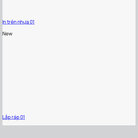
In trên nhựa 01
New
Lắp ráp 01