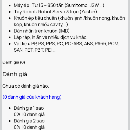
Máy ép: Từ 15 – 850 tấn (Sumitomo, JSW,…)
Tay Robot: Robot Servo 3 trục (Yushin)
Khuôn ép tiêu chuẩn (khuôn lạnh /khuôn nóng, khuôn
kép, khuôn nhiều cavity,…)
Dán nhãn trên khuôn (IMD)
Lắp ráp, in ấn và nhiều dịch vụ khác
Vật liệu: PP, PS, PPS, PC, PC-ABS, ABS, PA66, POM,
SAN, PET, PBT, PEI,…
Đánh giá (0)
Đánh giá
Chưa có đánh giá nào.
(
0
đánh giá của khách hàng)
Đánh giá 1 sao
0% | 0 đánh giá
Đánh giá 2 sao
0% | 0 đánh giá