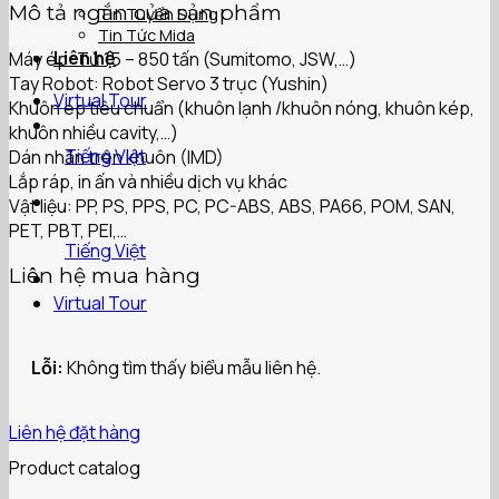
Mô tả ngắn của sản phẩm
Tin Tuyển Dụng
Tin Tức Mida
Liên hệ
Máy ép: Từ 15 – 850 tấn (Sumitomo, JSW,…)
Tay Robot: Robot Servo 3 trục (Yushin)
Virtual Tour
Khuôn ép tiêu chuẩn (khuôn lạnh /khuôn nóng, khuôn kép,
khuôn nhiều cavity,…)
Tiếng Việt
Dán nhãn trên khuôn (IMD)
Lắp ráp, in ấn và nhiều dịch vụ khác
Vật liệu: PP, PS, PPS, PC, PC-ABS, ABS, PA66, POM, SAN,
PET, PBT, PEI,…
Tiếng Việt
Liên hệ mua hàng
Virtual Tour
Lỗi:
Không tìm thấy biểu mẫu liên hệ.
Liên hệ đặt hàng
Product catalog