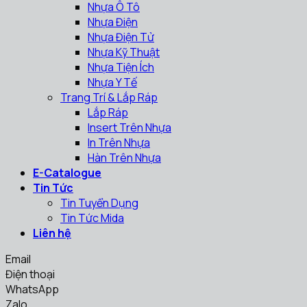
Nhựa Ô Tô
Nhựa Điện
Nhựa Điện Tử
Nhựa Kỹ Thuật
Nhựa Tiện Ích
Nhựa Y Tế
Trang Trí & Lắp Ráp
Lắp Ráp
Insert Trên Nhựa
In Trên Nhựa
Hàn Trên Nhựa
E-Catalogue
Tin Tức
Tin Tuyển Dụng
Tin Tức Mida
Liên hệ
Email
Điện thoại
WhatsApp
Zalo