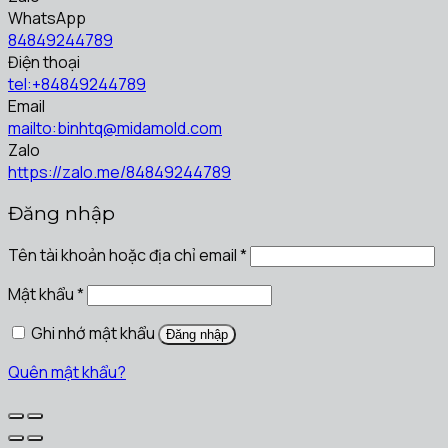
WhatsApp
84849244789
Điện thoại
tel:+84849244789
Email
mailto:binhtq@midamold.com
Zalo
https://zalo.me/84849244789
Đăng nhập
Tên tài khoản hoặc địa chỉ email
*
Mật khẩu
*
Ghi nhớ mật khẩu
Đăng nhập
Quên mật khẩu?