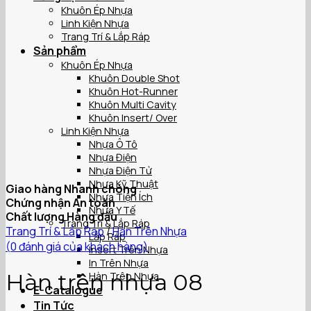
Khuôn Ép Nhựa
Linh Kiện Nhựa
Trang Trí & Lắp Ráp
Sản phẩm
Khuôn Ép Nhựa
Khuôn Double Shot
Khuôn Hot-Runner
Khuôn Multi Cavity
Khuôn Insert/ Over
Linh Kiện Nhựa
Nhựa Ô Tô
Nhựa Điện
Nhựa Điện Tử
Nhựa Kỹ Thuật
Giao hàng Nhanh chóng
Nhựa Tiện Ích
Chứng nhận An toàn
Nhựa Y Tế
Chất lượng Hàng đầu
Trang Trí & Lắp Ráp
Trang Trí & Lắp Ráp
/
Hàn Trên Nhựa
Lắp Ráp
(
0
đánh giá của khách hàng)
Insert Trên Nhựa
In Trên Nhựa
Hàn trên nhựa 08
Hàn Trên Nhựa
E-Catalogue
Tin Tức