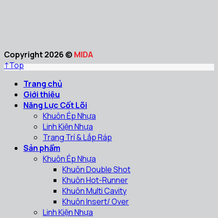
Copyright 2026 ©
MIDA
↑
Top
Trang chủ
Giới thiệu
Năng Lực Cốt Lõi
Khuôn Ép Nhựa
Linh Kiện Nhựa
Trang Trí & Lắp Ráp
Sản phẩm
Khuôn Ép Nhựa
Khuôn Double Shot
Khuôn Hot-Runner
Khuôn Multi Cavity
Khuôn Insert/ Over
Linh Kiện Nhựa