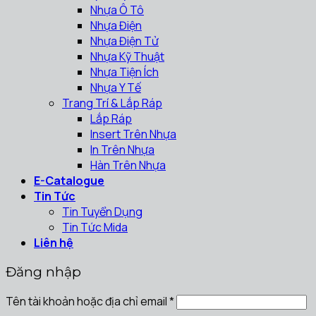
Nhựa Ô Tô
Nhựa Điện
Nhựa Điện Tử
Nhựa Kỹ Thuật
Nhựa Tiện Ích
Nhựa Y Tế
Trang Trí & Lắp Ráp
Lắp Ráp
Insert Trên Nhựa
In Trên Nhựa
Hàn Trên Nhựa
E-Catalogue
Tin Tức
Tin Tuyển Dụng
Tin Tức Mida
Liên hệ
Đăng nhập
Tên tài khoản hoặc địa chỉ email
*