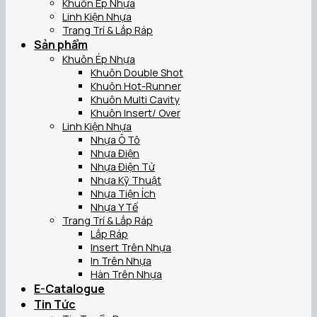
Khuôn Ép Nhựa
Linh Kiện Nhựa
Trang Trí & Lắp Ráp
Sản phẩm
Khuôn Ép Nhựa
Khuôn Double Shot
Khuôn Hot-Runner
Khuôn Multi Cavity
Khuôn Insert/ Over
Linh Kiện Nhựa
Nhựa Ô Tô
Nhựa Điện
Nhựa Điện Tử
Nhựa Kỹ Thuật
Nhựa Tiện Ích
Nhựa Y Tế
Trang Trí & Lắp Ráp
Lắp Ráp
Insert Trên Nhựa
In Trên Nhựa
Hàn Trên Nhựa
E-Catalogue
Tin Tức