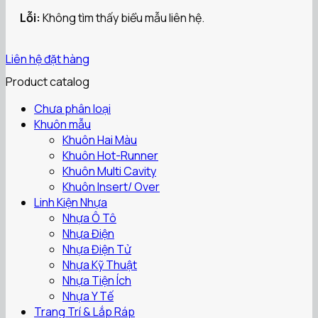
Lỗi:
Không tìm thấy biểu mẫu liên hệ.
Liên hệ đặt hàng
Product catalog
Chưa phân loại
Khuôn mẫu
Khuôn Hai Màu
Khuôn Hot-Runner
Khuôn Multi Cavity
Khuôn Insert/ Over
Linh Kiện Nhựa
Nhựa Ô Tô
Nhựa Điện
Nhựa Điện Tử
Nhựa Kỹ Thuật
Nhựa Tiện Ích
Nhựa Y Tế
Trang Trí & Lắp Ráp