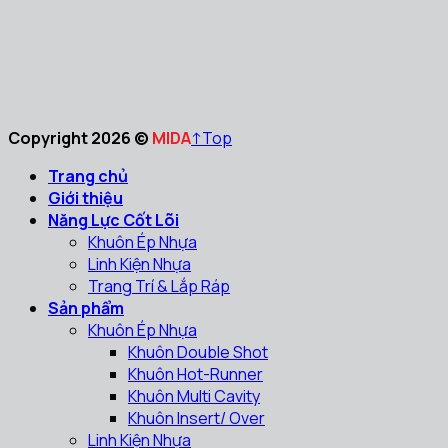
Copyright 2026 ©
MIDA
↑
Top
Trang chủ
Giới thiệu
Năng Lực Cốt Lõi
Khuôn Ép Nhựa
Linh Kiện Nhựa
Trang Trí & Lắp Ráp
Sản phẩm
Khuôn Ép Nhựa
Khuôn Double Shot
Khuôn Hot-Runner
Khuôn Multi Cavity
Khuôn Insert/ Over
Linh Kiện Nhựa