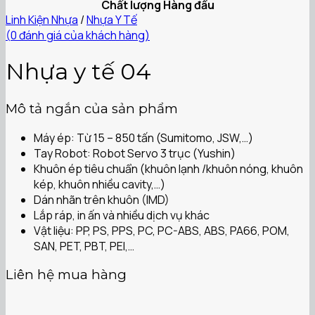
Chất lượng Hàng đầu
Linh Kiện Nhựa
/
Nhựa Y Tế
(
0
đánh giá của khách hàng)
Nhựa y tế 04
Mô tả ngắn của sản phẩm
Máy ép: Từ 15 – 850 tấn (Sumitomo, JSW,…)
Tay Robot: Robot Servo 3 trục (Yushin)
Khuôn ép tiêu chuẩn (khuôn lạnh /khuôn nóng, khuôn
kép, khuôn nhiều cavity,…)
Dán nhãn trên khuôn (IMD)
Lắp ráp, in ấn và nhiều dịch vụ khác
Vật liệu: PP, PS, PPS, PC, PC-ABS, ABS, PA66, POM,
SAN, PET, PBT, PEI,…
Liên hệ mua hàng