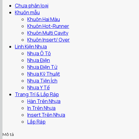
Chưa phân loại
Khuôn mẫu
Khuôn Hai Màu
Khuôn Hot-Runner
Khuôn Multi Cavity
Khuôn Insert/ Over
Linh Kiện Nhựa
Nhựa Ô Tô
Nhựa Điện
Nhựa Điện Tử
Nhựa Kỹ Thuật
Nhựa Tiện Ích
Nhựa Y Tế
Trang Trí & Lắp Ráp
Hàn Trên Nhựa
In Trên Nhựa
Insert Trên Nhựa
Lắp Ráp
Mô tả