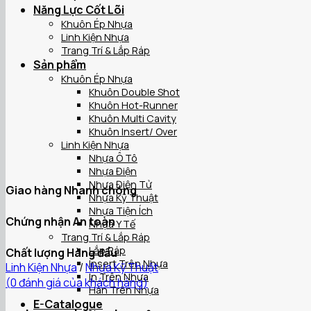
Năng Lực Cốt Lõi
Khuôn Ép Nhựa
Linh Kiện Nhựa
Trang Trí & Lắp Ráp
Sản phẩm
Khuôn Ép Nhựa
Khuôn Double Shot
Khuôn Hot-Runner
Khuôn Multi Cavity
Khuôn Insert/ Over
Linh Kiện Nhựa
Nhựa Ô Tô
Nhựa Điện
Nhựa Điện Tử
Giao hàng Nhanh chóng
Nhựa Kỹ Thuật
Nhựa Tiện Ích
Chứng nhận An toàn
Nhựa Y Tế
Trang Trí & Lắp Ráp
Lắp Ráp
Chất lượng Hàng đầu
Insert Trên Nhựa
Linh Kiện Nhựa
/
Nhựa Kỹ Thuật
In Trên Nhựa
(
0
đánh giá của khách hàng)
Hàn Trên Nhựa
E-Catalogue