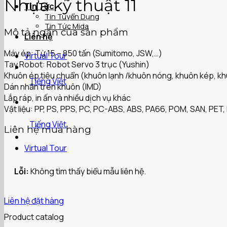
Nhựa kỹ thuật 11
Tin Tức
Tin Tuyển Dụng
Tin Tức Mida
Mô tả ngắn của sản phẩm
Liên hệ
Máy ép: Từ 15 – 850 tấn (Sumitomo, JSW,…)
Virtual Tour
Tay Robot: Robot Servo 3 trục (Yushin)
Khuôn ép tiêu chuẩn (khuôn lạnh /khuôn nóng, khuôn kép, khu
Tiếng Việt
Dán nhãn trên khuôn (IMD)
Lắp ráp, in ấn và nhiều dịch vụ khác
Vật liệu: PP, PS, PPS, PC, PC-ABS, ABS, PA66, POM, SAN, PET, 
Tiếng Việt
Liên hệ mua hàng
Virtual Tour
Lỗi:
Không tìm thấy biểu mẫu liên hệ.
Liên hệ đặt hàng
Product catalog