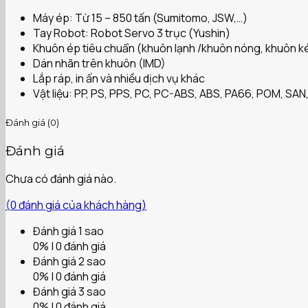
Máy ép: Từ 15 – 850 tấn (Sumitomo, JSW,…)
Tay Robot: Robot Servo 3 trục (Yushin)
Khuôn ép tiêu chuẩn (khuôn lạnh /khuôn nóng, khuôn ké
Dán nhãn trên khuôn (IMD)
Lắp ráp, in ấn và nhiều dịch vụ khác
Vật liệu: PP, PS, PPS, PC, PC-ABS, ABS, PA66, POM, SAN,
Đánh giá (0)
Đánh giá
Chưa có đánh giá nào.
(
0
đánh giá của khách hàng)
Đánh giá 1 sao
0% | 0 đánh giá
Đánh giá 2 sao
0% | 0 đánh giá
Đánh giá 3 sao
0% | 0 đánh giá