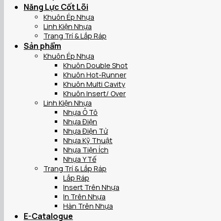
Năng Lực Cốt Lõi
Khuôn Ép Nhựa
Linh Kiện Nhựa
Trang Trí & Lắp Ráp
Sản phẩm
Khuôn Ép Nhựa
Khuôn Double Shot
Khuôn Hot-Runner
Khuôn Multi Cavity
Khuôn Insert/ Over
Linh Kiện Nhựa
Nhựa Ô Tô
Nhựa Điện
Nhựa Điện Tử
Nhựa Kỹ Thuật
Nhựa Tiện Ích
Nhựa Y Tế
Trang Trí & Lắp Ráp
Lắp Ráp
Insert Trên Nhựa
In Trên Nhựa
Hàn Trên Nhựa
E-Catalogue