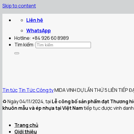
Skip to content
Liên hệ
WhatsApp
Hotline: +84 926 60 8989
Tìm kiếm:
Tin tức
Tin Tức Công ty
MIDA VINH DỰ LẦN THỨ 5 LIÊN TIẾP 
♻️ Ngày 04/11/2024, tại
Lễ công bố sản phẩm đạt Thương hiệ
khuôn mẫu và ép nhựa tại Việt Nam
tiếp tục được vinh danh
Trang chủ
Giới thiệu