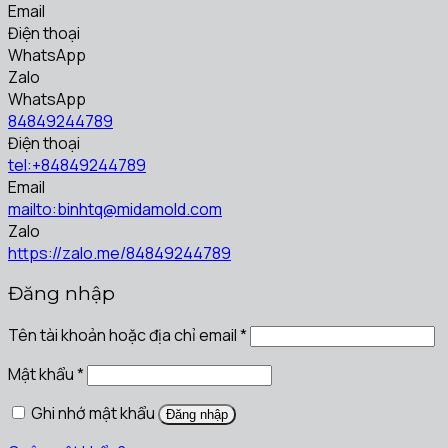
Email
Điện thoại
WhatsApp
Zalo
WhatsApp
84849244789
Điện thoại
tel:+84849244789
Email
mailto:binhtq@midamold.com
Zalo
https://zalo.me/84849244789
Đăng nhập
Tên tài khoản hoặc địa chỉ email
*
Mật khẩu
*
Ghi nhớ mật khẩu
Đăng nhập