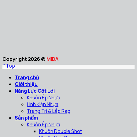
Copyright 2026 ©
MIDA
↑
Top
Trang chủ
Giới thiệu
Năng Lực Cốt Lõi
Khuôn Ép Nhựa
Linh Kiện Nhựa
Trang Trí & Lắp Ráp
Sản phẩm
Khuôn Ép Nhựa
Khuôn Double Shot