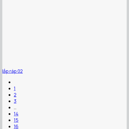
lắp ráp 02
1
2
3
…
14
15
16