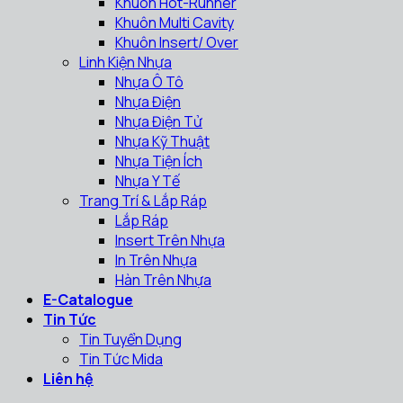
Khuôn Hot-Runner
Khuôn Multi Cavity
Khuôn Insert/ Over
Linh Kiện Nhựa
Nhựa Ô Tô
Nhựa Điện
Nhựa Điện Tử
Nhựa Kỹ Thuật
Nhựa Tiện Ích
Nhựa Y Tế
Trang Trí & Lắp Ráp
Lắp Ráp
Insert Trên Nhựa
In Trên Nhựa
Hàn Trên Nhựa
E-Catalogue
Tin Tức
Tin Tuyển Dụng
Tin Tức Mida
Liên hệ