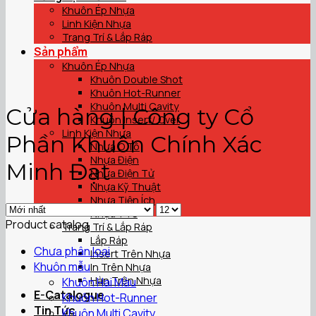
Khuôn Ép Nhựa
Linh Kiện Nhựa
Trang Trí & Lắp Ráp
Sản phẩm
Khuôn Ép Nhựa
Khuôn Double Shot
Khuôn Hot-Runner
Khuôn Multi Cavity
Cửa hàng | Công ty Cổ
Khuôn Insert/ Over
Linh Kiện Nhựa
Phần Khuôn Chính Xác
Nhựa Ô Tô
Nhựa Điện
Minh Đạt
Nhựa Điện Tử
Nhựa Kỹ Thuật
Nhựa Tiện Ích
Nhựa Y Tế
Product catalog
Trang Trí & Lắp Ráp
Lắp Ráp
Chưa phân loại
Insert Trên Nhựa
Khuôn mẫu
In Trên Nhựa
Hàn Trên Nhựa
Khuôn Hai Màu
E-Catalogue
Khuôn Hot-Runner
Tin Tức
Khuôn Multi Cavity