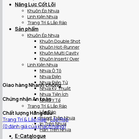
Năng Lực Cốt Lõi
Khuôn Ép Nhựa
Linh Kiện Nhựa
Trang Trí & Lắp Ráp
Sản phẩm
Khuôn Ép Nhựa
Khuôn Double Shot
Khuôn Hot-Runner
Khuôn Multi Cavity
Khuôn Insert/ Over
Linh Kiện Nhựa
Nhựa Ô Tô
Nhựa Điện
Nhựa Điện Tử
Giao hàng Nhanh chóng
Nhựa Kỹ Thuật
Nhựa Tiện Ích
Chứng nhận An toàn
Nhựa Y Tế
Trang Trí & Lắp Ráp
Lắp Ráp
Chất lượng Hàng đầu
Insert Trên Nhựa
Trang Trí & Lắp Ráp
/
Lắp Ráp
In Trên Nhựa
(
0
đánh giá của khách hàng)
Hàn Trên Nhựa
E-Catalogue