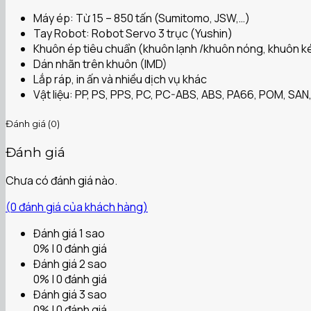
Máy ép: Từ 15 – 850 tấn (Sumitomo, JSW,…)
Tay Robot: Robot Servo 3 trục (Yushin)
Khuôn ép tiêu chuẩn (khuôn lạnh /khuôn nóng, khuôn ké
Dán nhãn trên khuôn (IMD)
Lắp ráp, in ấn và nhiều dịch vụ khác
Vật liệu: PP, PS, PPS, PC, PC-ABS, ABS, PA66, POM, SAN,
Đánh giá (0)
Đánh giá
Chưa có đánh giá nào.
(
0
đánh giá của khách hàng)
Đánh giá 1 sao
0% | 0 đánh giá
Đánh giá 2 sao
0% | 0 đánh giá
Đánh giá 3 sao
0% | 0 đánh giá