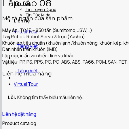
Lắp ráp 08
Tin Tức
Tin Tuyển Dụng
Tin Tức Mida
Mô tả ngắn của sản phẩm
Liên hệ
Máy ép: Từ 15 – 850 tấn (Sumitomo, JSW,…)
Virtual Tour
Tay Robot: Robot Servo 3 trục (Yushin)
Khuôn ép tiêu chuẩn (khuôn lạnh /khuôn nóng, khuôn kép, khu
Tiếng Việt
Dán nhãn trên khuôn (IMD)
Lắp ráp, in ấn và nhiều dịch vụ khác
Vật liệu: PP, PS, PPS, PC, PC-ABS, ABS, PA66, POM, SAN, PET, 
Tiếng Việt
Liên hệ mua hàng
Virtual Tour
Lỗi:
Không tìm thấy biểu mẫu liên hệ.
Liên hệ đặt hàng
Product catalog