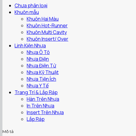
Chưa phân loại
Khuôn mẫu
Khuôn Hai Màu
Khuôn Hot-Runner
Khuôn Multi Cavity
Khuôn Insert/ Over
Linh Kiện Nhựa
Nhựa Ô Tô
Nhựa Điện
Nhựa Điện Tử
Nhựa Kỹ Thuật
Nhựa Tiện Ích
Nhựa Y Tế
Trang Trí & Lắp Ráp
Hàn Trên Nhựa
In Trên Nhựa
Insert Trên Nhựa
Lắp Ráp
Mô tả