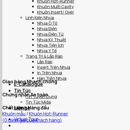
Khuôn Hot-Runner
Khuôn Multi Cavity
Khuôn Insert/ Over
Linh Kiện Nhựa
Nhựa Ô Tô
Nhựa Điện
Nhựa Điện Tử
Nhựa Kỹ Thuật
Nhựa Tiện Ích
Nhựa Y Tế
Trang Trí & Lắp Ráp
Lắp Ráp
Insert Trên Nhựa
In Trên Nhựa
Hàn Trên Nhựa
Giao hàng Nhanh chóng
E-Catalogue
Tin Tức
Chứng nhận An toàn
Tin Tuyển Dụng
Tin Tức Mida
Chất lượng Hàng đầu
Liên hệ
Khuôn mẫu
/
Khuôn Hot-Runner
Virtual Tour
(
0
đánh giá của khách hàng)