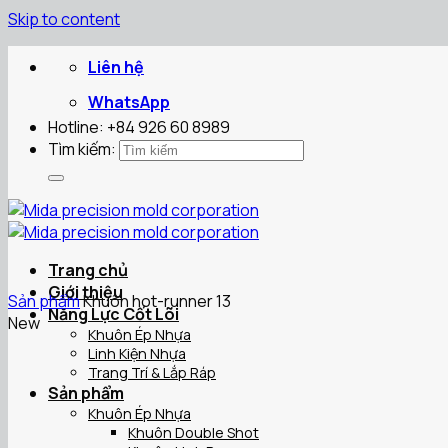
Skip to content
Liên hệ
WhatsApp
Hotline: +84 926 60 8989
Tìm kiếm:
Trang chủ
Giới thiệu
Sản phẩm
Khuôn hot-runner 13
Năng Lực Cốt Lõi
New
Khuôn Ép Nhựa
Linh Kiện Nhựa
Trang Trí & Lắp Ráp
Sản phẩm
Khuôn Ép Nhựa
Khuôn Double Shot