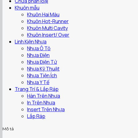
Chưa phân loại
Khuôn mẫu
Khuôn Hai Màu
Khuôn Hot-Runner
Khuôn Multi Cavity
Khuôn Insert/ Over
Linh Kiện Nhựa
Nhựa Ô Tô
Nhựa Điện
Nhựa Điện Tử
Nhựa Kỹ Thuật
Nhựa Tiện Ích
Nhựa Y Tế
Trang Trí & Lắp Ráp
Hàn Trên Nhựa
In Trên Nhựa
Insert Trên Nhựa
Lắp Ráp
Mô tả