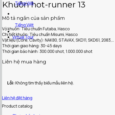
Khuôn hot-runner 13
Tiếng Việt
Mô tả ngắn của sản phẩm
Tiếng Việt
Vỏ khuôn: Tiêu chuẩn Futaba, Hasco
Chi tiết khuôn: Tiêu chuẩn Misumi, Hasco
Virtual Tour
Vật liệu (Core, Cavity): NAK80, STAVAX, SKD11, SKD61, 2083,…
Thời gian giao hàng: 30-45 days
Thời gian bảo hành: 300.000 shot, 1.000.000 shot
Liên hệ mua hàng
Lỗi:
Không tìm thấy biểu mẫu liên hệ.
Liên hệ đặt hàng
Product catalog