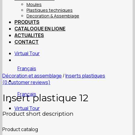
Moules
Plastiques techniques
Decoration & Assemblage
PRODUITS
CATALOGUE EN LIGNE
ACTUALITES
CONTACT
Virtual Tour
Français
Décoration et assemblage
/
Inserts plastiques
(
0
customer reviews)
Français
Insert plastique 12
Virtual Tour
Product short description
Product catalog