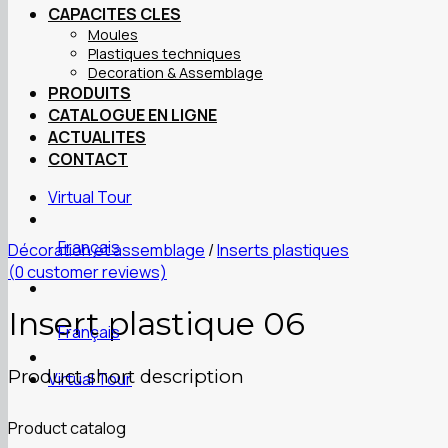
CAPACITES CLES
Moules
Plastiques techniques
Decoration & Assemblage
PRODUITS
CATALOGUE EN LIGNE
ACTUALITES
CONTACT
Virtual Tour
Français
Décoration et assemblage
/
Inserts plastiques
(
0
customer reviews)
Insert plastique 06
Français
Product short description
Virtual Tour
Product catalog