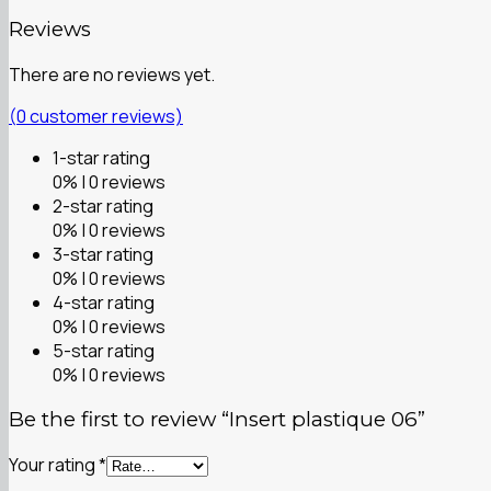
Reviews
There are no reviews yet.
(
0
customer reviews)
1-star rating
0% | 0 reviews
2-star rating
0% | 0 reviews
3-star rating
0% | 0 reviews
4-star rating
0% | 0 reviews
5-star rating
0% | 0 reviews
Be the first to review “Insert plastique 06”
Your rating
*