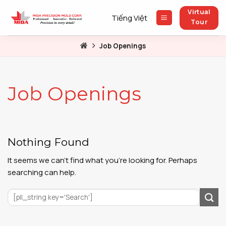
Skip
Virtual
to
Tiếng Việt
Tour
content
Job Openings
Job Openings
Nothing Found
It seems we can’t find what you’re looking for. Perhaps
searching can help.