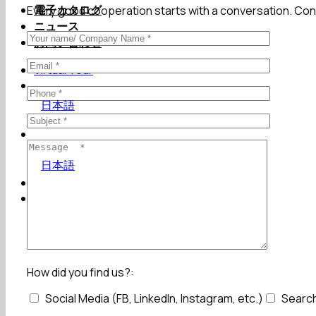
電子カタログ
Every good cooperation starts with a conversation. Cont
ニュース
お問い合わせ
Virtual Tour
日本語
日本語
Virtual Tour
How did you find us?:
Social Media (FB, LinkedIn, Instagram, etc.)
Search