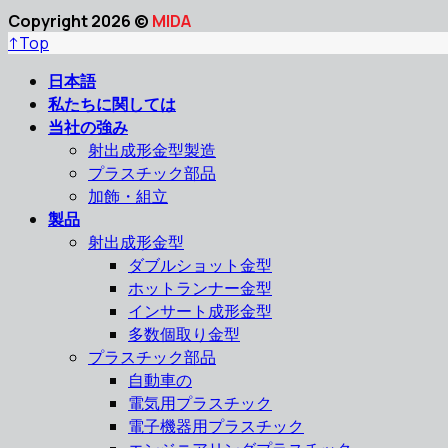
Copyright 2026 ©
MIDA
↑
Top
日本語
私たちに関しては
当社の強み
射出成形金型製造
プラスチック部品
加飾・組立
製品
射出成形金型
ダブルショット金型
ホットランナー金型
インサート成形金型
多数個取り金型
プラスチック部品
自動車の
電気用プラスチック
電子機器用プラスチック