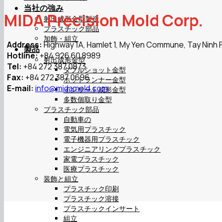
当社の強み
MIDA Precision Mold Corp.
射出成形金型製造
プラスチック部品
加飾・組立
Address:
Highway 1A, Hamlet 1, My Yen Commune, Tay Ninh 
製品
Hotline:
+84 926 60 8989
射出成形金型
Tel:
+84 272 387 0873
ダブルショット金型
Fax:
+84 272 387 0696
ホットランナー金型
E-mail:
info@midamold.com
インサート成形金型
多数個取り金型
プラスチック部品
自動車の
電気用プラスチック
電子機器用プラスチック
エンジニアリングプラスチック
家電プラスチック
医療プラスチック
装飾と組立
プラスチック印刷
プラスチック溶接
プラスチックインサート
組立