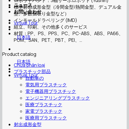
ロボットハンド：3軸サーボロボット (Yushin)
ニュース
標準射出成形金型（冷間金型/熱間金型、デュアル金
お問い合わせ
型、多数個取り金型など）
インモールドラベリング (IMD)
Virtual Tour
組立、印刷、その他多くのサービス
材質：PP、PS、PPS、PC、PC-ABS、ABS、PA66、
日本語
POM、SAN、PET、PBT、PEI、…
Product catalog
日本語
Chưa phân loại
プラスチック部品
Virtual Tour
自動車の
電気用プラスチック
電子機器用プラスチック
エンジニアリングプラスチック
医療プラスチック
家電プラスチック
医療用プラスチック
射出成形金型