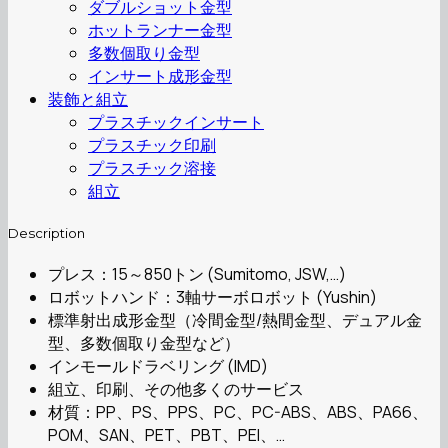
ダブルショット金型
ホットランナー金型
多数個取り金型
インサート成形金型
装飾と組立
プラスチックインサート
プラスチック印刷
プラスチック溶接
組立
Description
プレス：15～850トン (Sumitomo, JSW,…)
ロボットハンド：3軸サーボロボット (Yushin)
標準射出成形金型（冷間金型/熱間金型、デュアル金
型、多数個取り金型など）
インモールドラベリング (IMD)
組立、印刷、その他多くのサービス
材質：PP、PS、PPS、PC、PC-ABS、ABS、PA66、
POM、SAN、PET、PBT、PEI、…