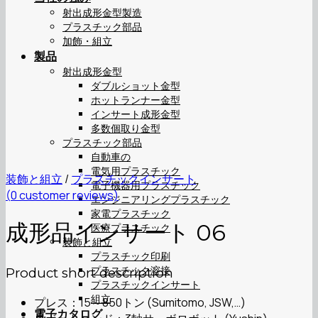
射出成形金型製造
プラスチック部品
加飾・組立
製品
射出成形金型
ダブルショット金型
ホットランナー金型
インサート成形金型
多数個取り金型
プラスチック部品
自動車の
電気用プラスチック
装飾と組立
/
プラスチックインサート
電子機器用プラスチック
(
0
customer reviews)
エンジニアリングプラスチック
家電プラスチック
成形品インサート 06
医療プラスチック
装飾と組立
プラスチック印刷
プラスチック溶接
Product short description
プラスチックインサート
組立
プレス：15～850トン (Sumitomo, JSW,…)
電子カタログ