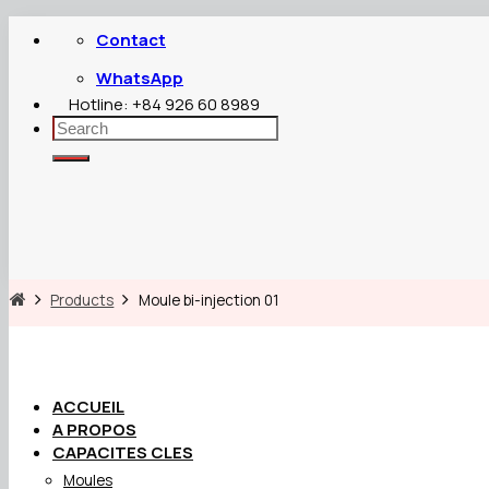
Passer
Contact
au
contenu
WhatsApp
Hotline: +84 926 60 8989
Search
for:
Products
Moule bi-injection 01
ACCUEIL
A PROPOS
CAPACITES CLES
Moules