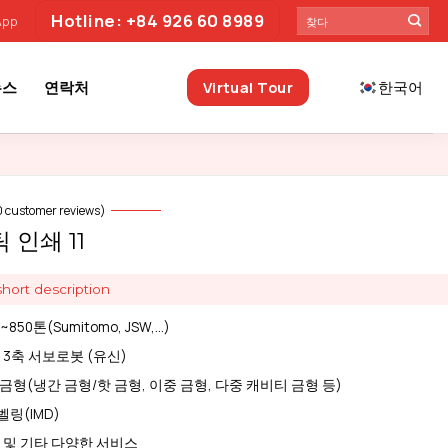
Search
Hotline: +84 926 60 8989
App
for:
뉴스
연락처
Virtual Tour
한국어
0
customer reviews)
 인쇄 11
hort description
~850톤(Sumitomo, JSW,…)
 3축 서보로봇 (유신)
금형(냉간 금형/핫 금형, 이중 금형, 다중 캐비티 금형 등)
링(IMD)
쇄 및 기타 다양한 서비스