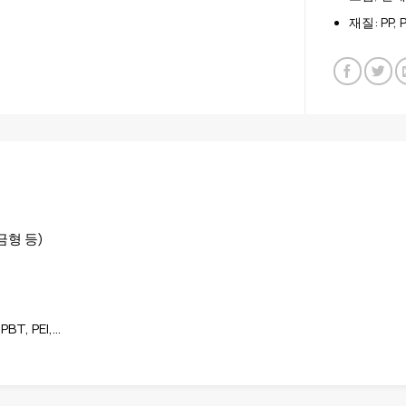
재질: PP, P
금형 등)
PBT, PEI,…