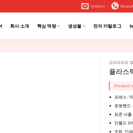
연락하다
Whats
어
회사 소개
핵심 역량
생성물
전자 카탈로그
(
플라스틱
Product s
프레스: 15
로봇핸드 :
표준 사출 
인몰드 라벨
조립, 인