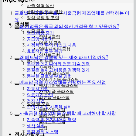
사출 성형 생산
플라스틱 부품 생산
글로벌 기업들이 베트남 사출금형 제조업체를 선택하는 이
장식 공정 및 조립
유
생성물
왜 기업들은 중국 외의 생산 거점을 찾고 있을까요?
사출 금형
생산 비용 증가
핫러너금형
공급망 다변화
더블 샷 금형
지정학적·무역 리스크 대응
멀티 캐비티 금형
효율적인 물류 환경
인서트금형
왜 베트남은 경쟁력 있는 제조 파트너일까요?
플라스틱 부품
우수한 엔지니어와 전문 기술 인력
자동차의
품질은 높이고 비용은 경쟁력 있게
전기용 플라스틱
풍부한 글로벌 수출 경험
전자 기기용 플라스틱
베트남 금형 제조업체를 선택하는 주요 산업
엔지니어링 플라스틱
자동차 산업
가전제품 플라스틱
의료기기 산업
의료용 플라스틱
전자 산업
장식 및 조립
산업기계 및 자동화 설비
플라스틱 용접
사출금형 제조업체를 선택할 때 고려해야 할 사항
플라스틱 인서트
기술력 및 엔지니어링 역량
플라스틱 인쇄
생산 설비
조립
품질 관리 시스템
전자 카탈로그