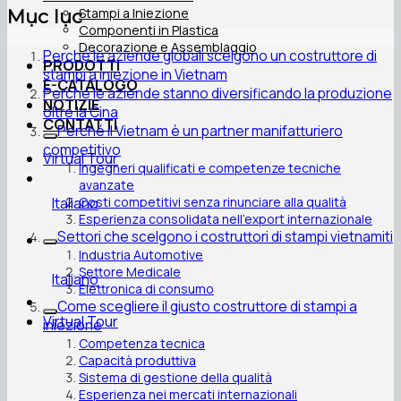
Stampi a Iniezione
Mục lục
Componenti in Plastica
Decorazione e Assemblaggio
Perché le aziende globali scelgono un costruttore di
PRODOTTI
stampi a iniezione in Vietnam
E-CATALOGO
Perché le aziende stanno diversificando la produzione
NOTIZIE
oltre la Cina
CONTATTI
Perché il Vietnam è un partner manifatturiero
competitivo
Virtual Tour
Ingegneri qualificati e competenze tecniche
avanzate
Italiano
Costi competitivi senza rinunciare alla qualità
Esperienza consolidata nell’export internazionale
Settori che scelgono i costruttori di stampi vietnamiti
Industria Automotive
Settore Medicale
Italiano
Elettronica di consumo
Come scegliere il giusto costruttore di stampi a
Virtual Tour
iniezione
Competenza tecnica
Capacità produttiva
Sistema di gestione della qualità
Esperienza nei mercati internazionali