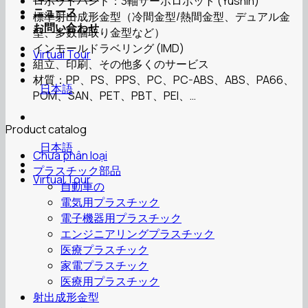
ロボットハンド：3軸サーボロボット (Yushin)
ニュース
標準射出成形金型（冷間金型/熱間金型、デュアル金
お問い合わせ
型、多数個取り金型など）
インモールドラベリング (IMD)
Virtual Tour
組立、印刷、その他多くのサービス
材質：PP、PS、PPS、PC、PC-ABS、ABS、PA66、
日本語
POM、SAN、PET、PBT、PEI、…
Product catalog
日本語
Chưa phân loại
プラスチック部品
Virtual Tour
自動車の
電気用プラスチック
電子機器用プラスチック
エンジニアリングプラスチック
医療プラスチック
家電プラスチック
医療用プラスチック
射出成形金型