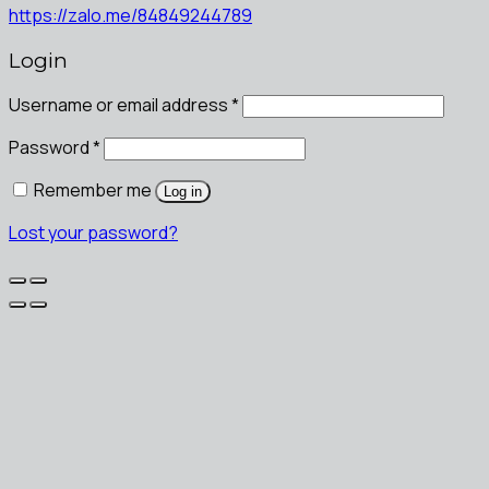
https://zalo.me/84849244789
Login
Username or email address
*
Password
*
Remember me
Log in
Lost your password?