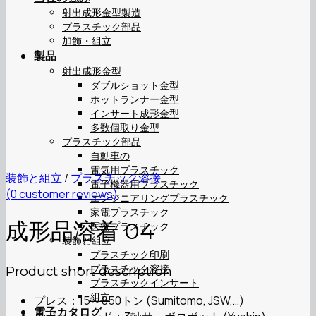
射出成形金型製造
プラスチック部品
加飾・組立
製品
射出成形金型
ダブルショット金型
ホットランナー金型
インサート成形金型
多数個取り金型
プラスチック部品
自動車の
電気用プラスチック
装飾と組立
/
プラスチック溶接
電子機器用プラスチック
(
0
customer reviews)
エンジニアリングプラスチック
家電プラスチック
成形品溶着 04
医療プラスチック
装飾と組立
プラスチック印刷
プラスチック溶接
Product short description
プラスチックインサート
組立
プレス：15～850トン (Sumitomo, JSW,…)
電子カタログ