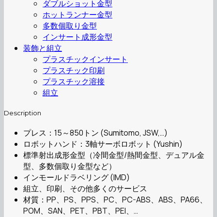
ダブルショット金型
ホットランナー金型
多数個取り金型
インサート成形金型
装飾と組立
プラスチックインサート
プラスチック印刷
プラスチック溶接
組立
Description
プレス：15～850トン (Sumitomo, JSW,…)
ロボットハンド：3軸サーボロボット (Yushin)
標準射出成形金型（冷間金型/熱間金型、デュアル金
型、多数個取り金型など）
インモールドラベリング (IMD)
組立、印刷、その他多くのサービス
材質：PP、PS、PPS、PC、PC-ABS、ABS、PA66、
POM、SAN、PET、PBT、PEI、…