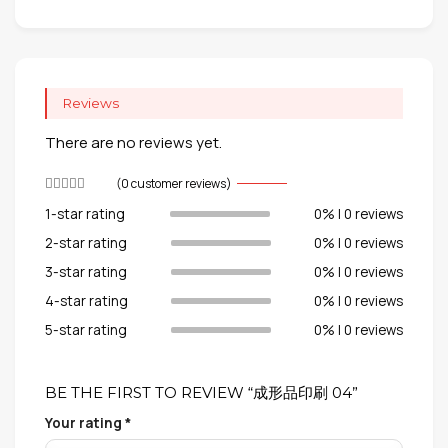
Reviews
There are no reviews yet.
(
0
customer reviews)
1-star rating
0% | 0 reviews
2-star rating
0% | 0 reviews
3-star rating
0% | 0 reviews
4-star rating
0% | 0 reviews
5-star rating
0% | 0 reviews
BE THE FIRST TO REVIEW “成形品印刷 04”
Your rating
*