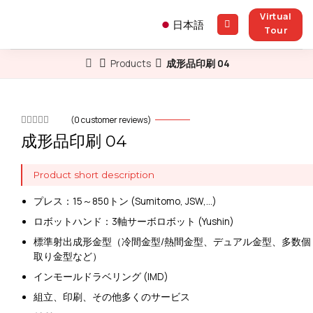
Skip
Virtual
to
日本語
Tour
content
Products
成形品印刷 04
(
0
customer reviews)
成形品印刷 04
Product short description
プレス：15～850トン (Sumitomo, JSW,…)
ロボットハンド：3軸サーボロボット (Yushin)
標準射出成形金型（冷間金型/熱間金型、デュアル金型、多数個
取り金型など）
インモールドラベリング (IMD)
組立、印刷、その他多くのサービス