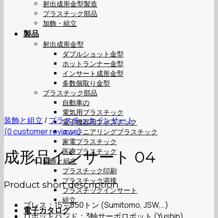
射出成形金型製造
プラスチック部品
加飾・組立
製品
射出成形金型
ダブルショット金型
ホットランナー金型
インサート成形金型
多数個取り金型
プラスチック部品
自動車の
電気用プラスチック
装飾と組立
/
プラスチックインサート
電子機器用プラスチック
(
0
customer reviews)
エンジニアリングプラスチック
家電プラスチック
医療プラスチック
成形品インサート 04
装飾と組立
プラスチック印刷
プラスチック溶接
Product short description
プラスチックインサート
組立
プレス：15～850トン (Sumitomo, JSW,…)
電子カタログ
ロボットハンド：3軸サーボロボット (Yushin)