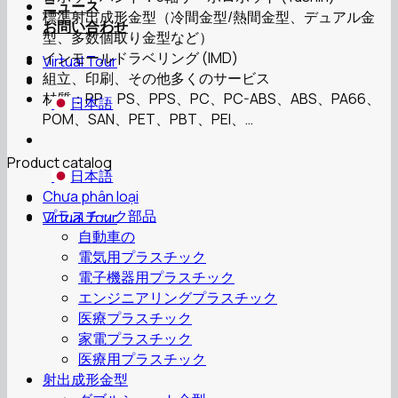
ニュース
標準射出成形金型（冷間金型/熱間金型、デュアル金
お問い合わせ
型、多数個取り金型など）
インモールドラベリング (IMD)
Virtual Tour
組立、印刷、その他多くのサービス
材質：PP、PS、PPS、PC、PC-ABS、ABS、PA66、
日本語
POM、SAN、PET、PBT、PEI、…
Product catalog
日本語
Chưa phân loại
プラスチック部品
Virtual Tour
自動車の
電気用プラスチック
電子機器用プラスチック
エンジニアリングプラスチック
医療プラスチック
家電プラスチック
医療用プラスチック
射出成形金型