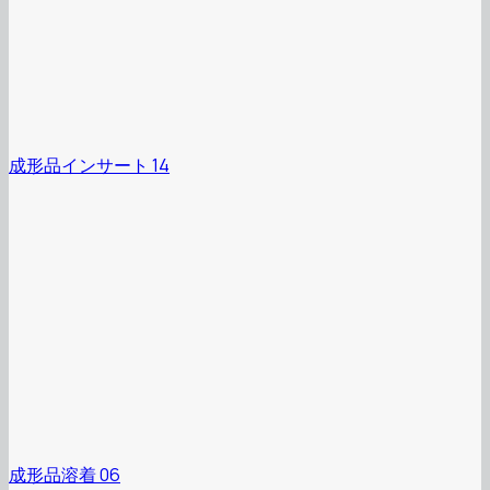
成形品インサート 14
成形品溶着 06