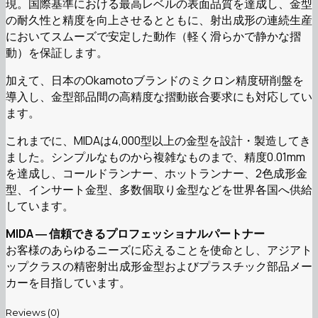
現。国際基準における最高レベルの表面品質を達成し、金型
の耐久性と精度を向上させるとともに、射出成形の連続生産
においてスムーズで安定した動作（軽く滑らかで静かな摺
動）を保証します。
加えて、日本のOkamotoブランドのミクロン精度研削盤を
導入し、金型部品間の高精度な摺動嵌合要求にも対応してい
ます。
これまでに、MIDAは4,000型以上の金型を設計・製造してき
ました。シンプルなものから複雑なものまで、精度0.01mm
を達成し、コールドランナー、ホットランナー、2色成形金
型、インサート金型、多数個取り金型などを世界各国へ供給
しています。
MIDA ― 信頼できるプロフェッショナルパートナー
お客様のあらゆるニーズに応えることを使命とし、アジアト
ップクラスの精密射出成形金型およびプラスチック部品メー
カーを目指しています。
Reviews (0)