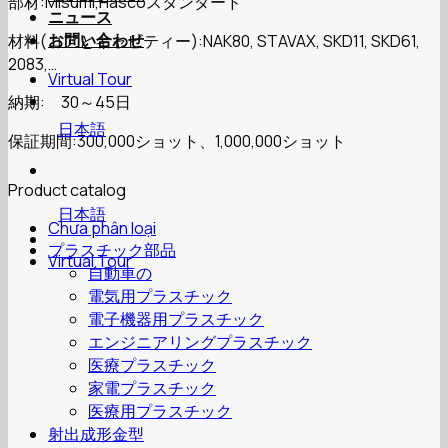
部材:Misumi,Hascoスタンダード
ニュース
お問い合わせ
材料(コアとキャビティー):NAK80, STAVAX, SKD11, SKD61,
2083,…
Virtual Tour
納期: 30～45日
日本語
保証期間:300,000ショット、1,000,000ショット
Product catalog
日本語
Chưa phân loại
プラスチック部品
Virtual Tour
自動車の
電気用プラスチック
電子機器用プラスチック
エンジニアリングプラスチック
医療プラスチック
家電プラスチック
医療用プラスチック
射出成形金型