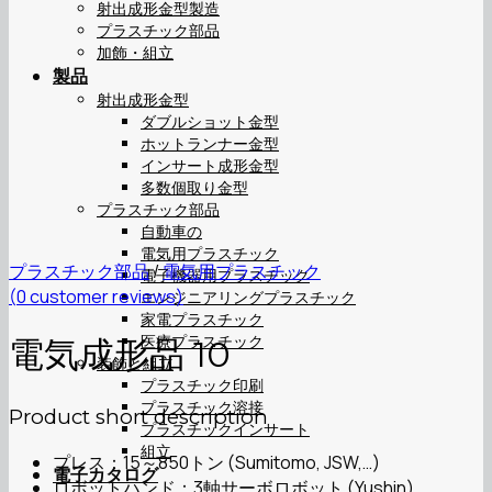
射出成形金型製造
プラスチック部品
加飾・組立
製品
射出成形金型
ダブルショット金型
ホットランナー金型
インサート成形金型
多数個取り金型
プラスチック部品
自動車の
電気用プラスチック
プラスチック部品
/
電気用プラスチック
電子機器用プラスチック
(
0
customer reviews)
エンジニアリングプラスチック
家電プラスチック
医療プラスチック
電気成形品 10
装飾と組立
プラスチック印刷
プラスチック溶接
Product short description
プラスチックインサート
組立
プレス：15～850トン (Sumitomo, JSW,…)
電子カタログ
ロボットハンド：3軸サーボロボット (Yushin)