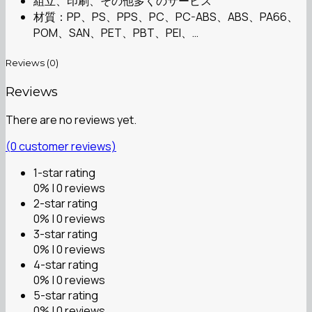
組立、印刷、その他多くのサービス
材質：PP、PS、PPS、PC、PC-ABS、ABS、PA66、
POM、SAN、PET、PBT、PEI、…
Reviews (0)
Reviews
There are no reviews yet.
(
0
customer reviews)
1-star rating
0% | 0 reviews
2-star rating
0% | 0 reviews
3-star rating
0% | 0 reviews
4-star rating
0% | 0 reviews
5-star rating
0% | 0 reviews