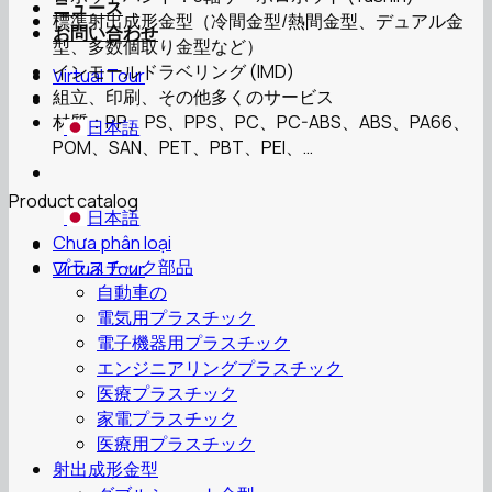
ニュース
標準射出成形金型（冷間金型/熱間金型、デュアル金
お問い合わせ
型、多数個取り金型など）
インモールドラベリング (IMD)
Virtual Tour
組立、印刷、その他多くのサービス
材質：PP、PS、PPS、PC、PC-ABS、ABS、PA66、
日本語
POM、SAN、PET、PBT、PEI、…
Product catalog
日本語
Chưa phân loại
プラスチック部品
Virtual Tour
自動車の
電気用プラスチック
電子機器用プラスチック
エンジニアリングプラスチック
医療プラスチック
家電プラスチック
医療用プラスチック
射出成形金型