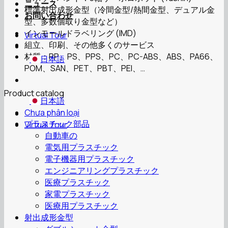
ニュース
標準射出成形金型（冷間金型/熱間金型、デュアル金
お問い合わせ
型、多数個取り金型など）
インモールドラベリング (IMD)
Virtual Tour
組立、印刷、その他多くのサービス
材質：PP、PS、PPS、PC、PC-ABS、ABS、PA66、
日本語
POM、SAN、PET、PBT、PEI、…
Product catalog
日本語
Chưa phân loại
プラスチック部品
Virtual Tour
自動車の
電気用プラスチック
電子機器用プラスチック
エンジニアリングプラスチック
医療プラスチック
家電プラスチック
医療用プラスチック
射出成形金型