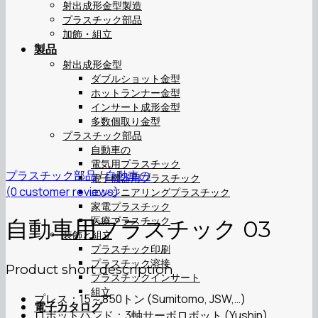
射出成形金型製造
プラスチック部品
加飾・組立
製品
射出成形金型
ダブルショット金型
ホットランナー金型
インサート成形金型
多数個取り金型
プラスチック部品
自動車の
電気用プラスチック
プラスチック部品
/
自動車の
電子機器用プラスチック
(
0
customer reviews)
エンジニアリングプラスチック
家電プラスチック
医療プラスチック
自動車用プラスチック 03
装飾と組立
プラスチック印刷
プラスチック溶接
Product short description
プラスチックインサート
組立
プレス：15～850トン (Sumitomo, JSW,…)
電子カタログ
ロボットハンド：3軸サーボロボット (Yushin)