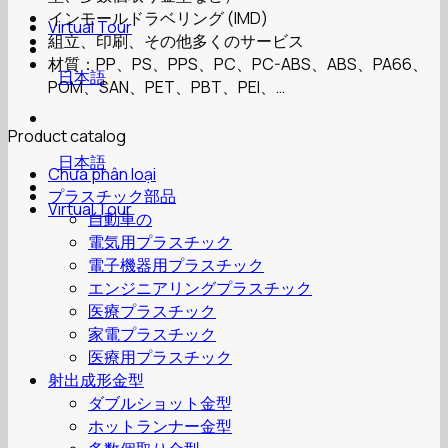
インモールドラベリング (IMD)
Virtual Tour
組立、印刷、その他多くのサービス
材質：PP、PS、PPS、PC、PC-ABS、ABS、PA66、
日本語
POM、SAN、PET、PBT、PEI、…
Product catalog
日本語
Chưa phân loại
プラスチック部品
Virtual Tour
自動車の
電気用プラスチック
電子機器用プラスチック
エンジニアリングプラスチック
医療プラスチック
家電プラスチック
医療用プラスチック
射出成形金型
ダブルショット金型
ホットランナー金型