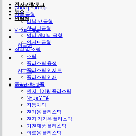
전자 카탈로그
Chưa phân loại
뉴스
사출 금형
연락처
더블 샷 금형
핫러너금형
Virtual Tour
멀티 캐비티 금형
인서트금형
한국어
장식 및 조립
조립
플라스틱 용접
플라스틱 인서트
한국어
플라스틱 인쇄
플라스틱 부품
Virtual Tour
엔지니어링 플라스틱
Nhựa Y Tế
자동차의
전기용 플라스틱
전자 기기용 플라스틱
가전제품 플라스틱
의료용 플라스틱