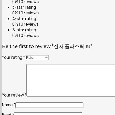
0% | 0 reviews
3-star rating
0% | 0 reviews
4-star rating
0% | 0 reviews
5-star rating
0% | 0 reviews
Be the first to review “전자 플라스틱 18”
Your rating
*
Your review
*
Name
*
Email
*