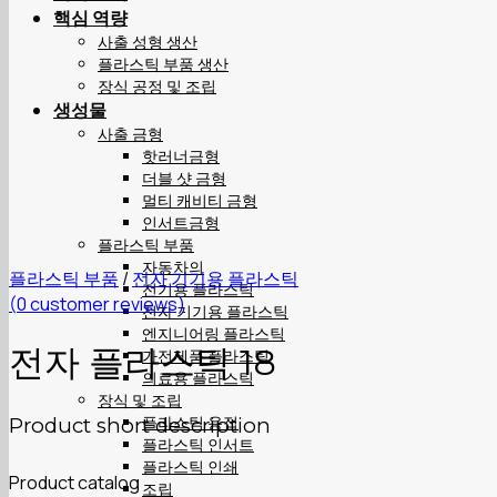
핵심 역량
사출 성형 생산
플라스틱 부품 생산
장식 공정 및 조립
생성물
사출 금형
핫러너금형
더블 샷 금형
멀티 캐비티 금형
인서트금형
플라스틱 부품
자동차의
플라스틱 부품
/
전자 기기용 플라스틱
전기용 플라스틱
(
0
customer reviews)
전자 기기용 플라스틱
엔지니어링 플라스틱
전자 플라스틱 18
가전제품 플라스틱
의료용 플라스틱
장식 및 조립
플라스틱 용접
Product short description
플라스틱 인서트
플라스틱 인쇄
Product catalog
조립