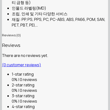
티 금형 등)
인몰드 라벨링(IMD)
조립, 인쇄 및 기타 다양한 서비스
재질: PP, PS, PPS, PC, PC-ABS, ABS, PA66, POM, SAN,
PET, PBT, PEI,…
Reviews (0)
Reviews
There are no reviews yet.
(
0
customer reviews)
1-star rating
0% | 0 reviews
2-star rating
0% | 0 reviews
3-star rating
0% | 0 reviews
4-star rating