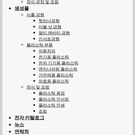
장식 공정 및 조립
생성물
사출 금형
핫러너금형
더블 샷 금형
멀티 캐비티 금형
인서트금형
플라스틱 부품
자동차의
전기용 플라스틱
전자 기기용 플라스틱
엔지니어링 플라스틱
가전제품 플라스틱
의료용 플라스틱
장식 및 조립
플라스틱 용접
플라스틱 인서트
플라스틱 인쇄
조립
전자 카탈로그
뉴스
연락처