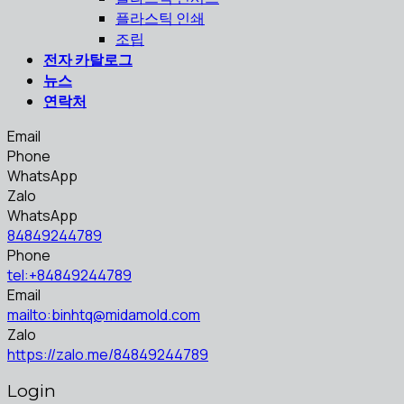
플라스틱 인쇄
조립
전자 카탈로그
뉴스
연락처
Email
Phone
WhatsApp
Zalo
WhatsApp
84849244789
Phone
tel:+84849244789
Email
mailto:binhtq@midamold.com
Zalo
https://zalo.me/84849244789
Login