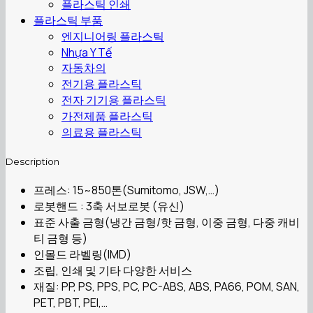
플라스틱 인쇄
플라스틱 부품
엔지니어링 플라스틱
Nhựa Y Tế
자동차의
전기용 플라스틱
전자 기기용 플라스틱
가전제품 플라스틱
의료용 플라스틱
Description
프레스: 15~850톤(Sumitomo, JSW,…)
로봇핸드 : 3축 서보로봇 (유신)
표준 사출 금형(냉간 금형/핫 금형, 이중 금형, 다중 캐비
티 금형 등)
인몰드 라벨링(IMD)
조립, 인쇄 및 기타 다양한 서비스
재질: PP, PS, PPS, PC, PC-ABS, ABS, PA66, POM, SAN,
PET, PBT, PEI,…