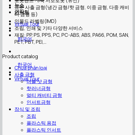
로봇핸드 : 3축 서보로봇 (유신)
뉴스
표준 사출 금형(냉간 금형/핫 금형, 이중 금형, 다중 캐비
연락처
티 금형 등)
인몰드 라벨링(IMD)
Virtual Tour
조립, 인쇄 및 기타 다양한 서비스
재질: PP, PS, PPS, PC, PC-ABS, ABS, PA66, POM, SAN,
한국어
PET, PBT, PEI,…
Product catalog
한국어
Chưa phân loại
사출 금형
Virtual Tour
더블 샷 금형
핫러너금형
멀티 캐비티 금형
인서트금형
장식 및 조립
조립
플라스틱 용접
플라스틱 인서트