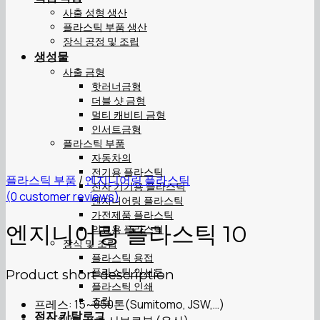
사출 성형 생산
플라스틱 부품 생산
장식 공정 및 조립
생성물
사출 금형
핫러너금형
더블 샷 금형
멀티 캐비티 금형
인서트금형
플라스틱 부품
자동차의
전기용 플라스틱
플라스틱 부품
/
엔지니어링 플라스틱
전자 기기용 플라스틱
(
0
customer reviews)
엔지니어링 플라스틱
가전제품 플라스틱
엔지니어링 플라스틱 10
의료용 플라스틱
장식 및 조립
플라스틱 용접
플라스틱 인서트
Product short description
플라스틱 인쇄
조립
프레스: 15~850톤(Sumitomo, JSW,…)
전자 카탈로그