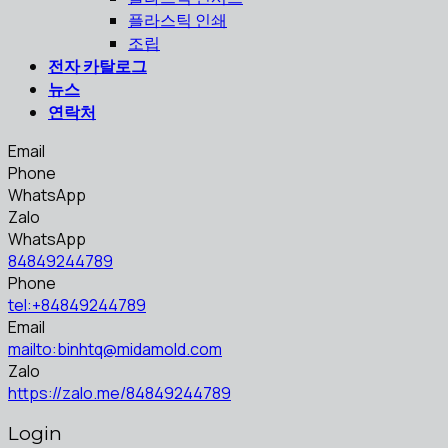
플라스틱 인쇄
조립
전자 카탈로그
뉴스
연락처
Email
Phone
WhatsApp
Zalo
WhatsApp
84849244789
Phone
tel:+84849244789
Email
mailto:binhtq@midamold.com
Zalo
https://zalo.me/84849244789
Login