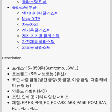
플라스틱 인쇄
플라스틱 부품
엔지니어링 플라스틱
Nhựa Y Tế
자동차의
전기용 플라스틱
전자 기기용 플라스틱
가전제품 플라스틱
의료용 플라스틱
Description
프레스: 15~850톤(Sumitomo, JSW,…)
로봇핸드 : 3축 서보로봇 (유신)
표준 사출 금형(냉간 금형/핫 금형, 이중 금형, 다중 캐비
티 금형 등)
인몰드 라벨링(IMD)
조립, 인쇄 및 기타 다양한 서비스
재질: PP, PS, PPS, PC, PC-ABS, ABS, PA66, POM, SAN,
PET, PBT, PEI,…