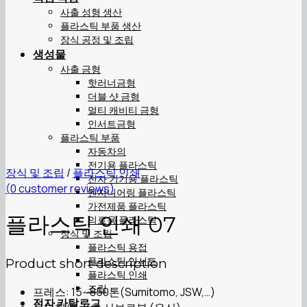
사출 성형 생산
플라스틱 부품 생산
장식 공정 및 조립
생성물
사출 금형
핫러너금형
더블 샷 금형
멀티 캐비티 금형
인서트금형
플라스틱 부품
자동차의
전기용 플라스틱
장식 및 조립
/
플라스틱 인쇄
전자 기기용 플라스틱
(
0
customer reviews)
엔지니어링 플라스틱
가전제품 플라스틱
플라스틱 인쇄 07
의료용 플라스틱
장식 및 조립
플라스틱 용접
플라스틱 인서트
Product short description
플라스틱 인쇄
조립
프레스: 15~850톤(Sumitomo, JSW,…)
전자 카탈로그