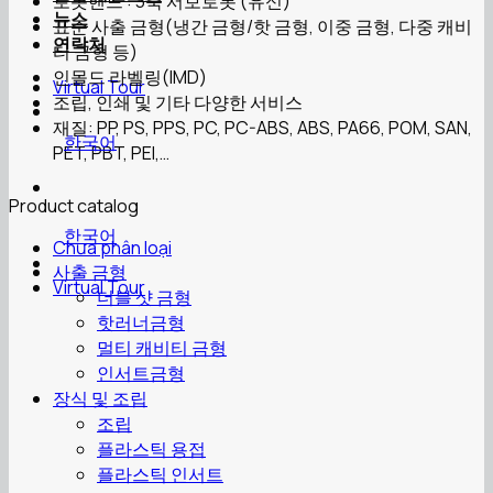
로봇핸드 : 3축 서보로봇 (유신)
뉴스
표준 사출 금형(냉간 금형/핫 금형, 이중 금형, 다중 캐비
연락처
티 금형 등)
인몰드 라벨링(IMD)
Virtual Tour
조립, 인쇄 및 기타 다양한 서비스
재질: PP, PS, PPS, PC, PC-ABS, ABS, PA66, POM, SAN,
한국어
PET, PBT, PEI,…
Product catalog
한국어
Chưa phân loại
사출 금형
Virtual Tour
더블 샷 금형
핫러너금형
멀티 캐비티 금형
인서트금형
장식 및 조립
조립
플라스틱 용접
플라스틱 인서트