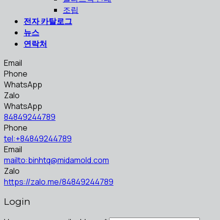
조립
전자 카탈로그
뉴스
연락처
Email
Phone
WhatsApp
Zalo
WhatsApp
84849244789
Phone
tel:+84849244789
Email
mailto:binhtq@midamold.com
Zalo
https://zalo.me/84849244789
Login