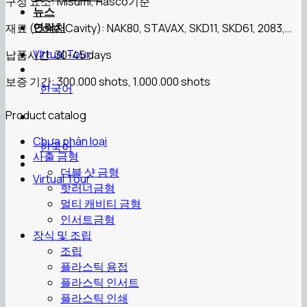
구성 요소: Misumi, Hasco기준
뉴스
연락처
재료 (Core, Cavity): NAK80, STAVAX, SKD11, SKD61, 2083,…
Virtual Tour
납품시간: 30-45 days
보증 기간: 300.000 shots, 1.000.000 shots
한국어
Product catalog
Chưa phân loại
한국어
사출 금형
더블 샷 금형
Virtual Tour
핫러너금형
멀티 캐비티 금형
인서트금형
장식 및 조립
조립
플라스틱 용접
플라스틱 인서트
플라스틱 인쇄