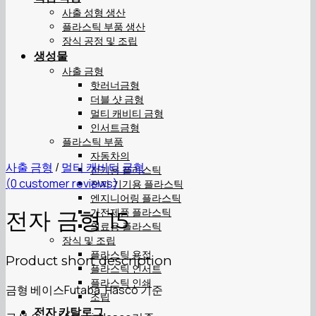
사출 성형 생산
플라스틱 부품 생산
장식 공정 및 조립
생성물
사출 금형
핫러너금형
더블 샷 금형
멀티 캐비티 금형
인서트금형
플라스틱 부품
자동차의
사출 금형
/
멀티 캐비티 금형
전기용 플라스틱
(
0
customer reviews)
전자 기기용 플라스틱
엔지니어링 플라스틱
가전제품 플라스틱
전자 금형 15
의료용 플라스틱
장식 및 조립
플라스틱 용접
Product short description
플라스틱 인서트
플라스틱 인쇄
금형 베이스Futaba, Hasco 기준
조립
전자 카탈로그