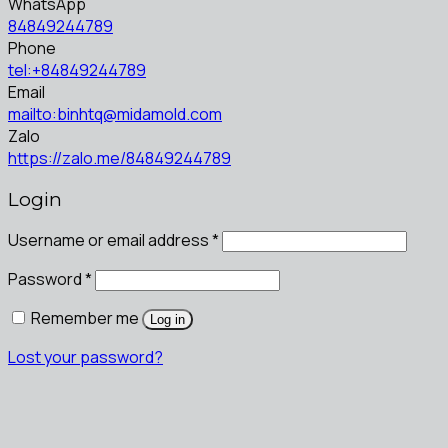
WhatsApp
84849244789
Phone
tel:+84849244789
Email
mailto:binhtq@midamold.com
Zalo
https://zalo.me/84849244789
Login
Username or email address
*
Password
*
Remember me
Log in
Lost your password?