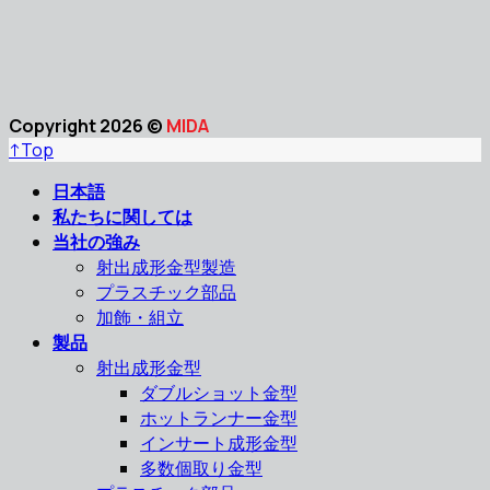
Copyright 2026 ©
MIDA
↑
Top
日本語
私たちに関しては
当社の強み
射出成形金型製造
プラスチック部品
加飾・組立
製品
射出成形金型
ダブルショット金型
ホットランナー金型
インサート成形金型
多数個取り金型