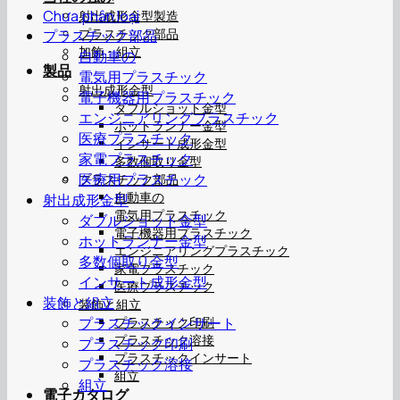
Chưa phân loại
射出成形金型製造
プラスチック部品
プラスチック部品
加飾・組立
自動車の
製品
電気用プラスチック
射出成形金型
電子機器用プラスチック
ダブルショット金型
エンジニアリングプラスチック
ホットランナー金型
医療プラスチック
インサート成形金型
家電プラスチック
多数個取り金型
医療用プラスチック
プラスチック部品
自動車の
射出成形金型
電気用プラスチック
ダブルショット金型
電子機器用プラスチック
ホットランナー金型
エンジニアリングプラスチック
多数個取り金型
家電プラスチック
インサート成形金型
医療プラスチック
装飾と組立
装飾と組立
プラスチックインサート
プラスチック印刷
プラスチック溶接
プラスチック印刷
プラスチックインサート
プラスチック溶接
組立
組立
電子カタログ