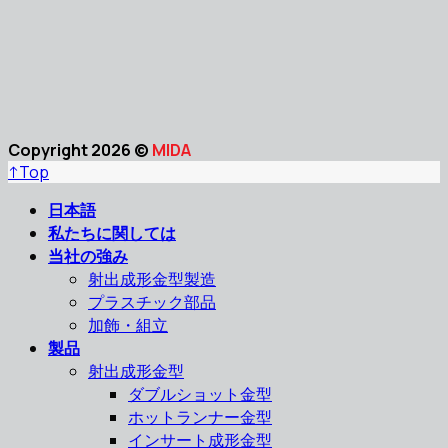
Copyright 2026 ©
MIDA
↑
Top
日本語
私たちに関しては
当社の強み
射出成形金型製造
プラスチック部品
加飾・組立
製品
射出成形金型
ダブルショット金型
ホットランナー金型
インサート成形金型