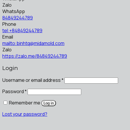
Zalo
WhatsApp
84849244789
Phone
tel:+84849244789
Email
mailto:binhtq@midamold.com
Zalo
https://zalo.me/84849244789
Login
Username or email address
*
Password
*
Remember me
Log in
Lost your password?