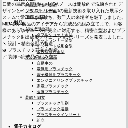
日間の展示会期間中、MIDAブースは開放的で洗練されたデ
射出成形金型製造
ザインとインダストリー4.0の最新技術を取り入れた展示シ
プラスチック部品
加飾・組立
ステムで常に輝きを放ち、数千人の来場者を魅了しました。
製品
MIDAは、製品のアイデアから完成品の組み立てまで、お客
射出成形金型
様のあらゆるニーズに完全に対応する、精密金型およびプラ
ダブルショット金型
スチック射出成形ソリューションシリーズを発表しました。
ホットランナー金型
🔧 設計 – 精密金型の製造
インサート成形金型
🧩 プラスチック部品の製造
多数個取り金型
🔗 装飾 – 完成品の組み立て
プラスチック部品
自動車の
電気用プラスチック
電子機器用プラスチック
エンジニアリングプラスチック
家電プラスチック
医療プラスチック
装飾と組立
プラスチック印刷
プラスチック溶接
プラスチックインサート
組立
電子カタログ