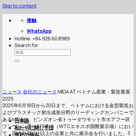
Skip to content
接触
WhatsApp
Hotline: +84 926 60 8989
Search for:
ニュース
会社のニュース
MIDA AT ベトナム産業・製造業展
2025
2025年6月18日から20日まで、ベトナムにおける金型製造お
よびプラスチック射出成形分野のリーディングカンパニーで
あるMIDAは、ビンズオン省トゥーダウモット市ホアフー区
日本語
フンヴォン通りA19番地（WTCエキスポ国際展示場）におい
私たちに関しては
て、国内外350社以上の企業と共に展示会を行いました。3
当社の強み