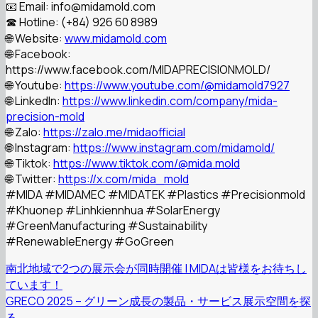
📧 Email: info@midamold.com
☎ Hotline: (+84) 926 60 8989
🌐 Website:
www.midamold.com
🌐 Facebook:
https://www.facebook.com/MIDAPRECISIONMOLD/
🌐 Youtube:
https://www.youtube.com/@midamold7927
🌐 LinkedIn:
https://www.linkedin.com/company/mida-
precision-mold
🌐 Zalo:
https://zalo.me/midaofficial
🌐 Instagram:
https://www.instagram.com/midamold/
🌐 Tiktok:
https://www.tiktok.com/@mida.mold
🌐 Twitter:
https://x.com/mida_mold
#MIDA
#MIDAMEC
#MIDATEK
#Plastics
#Precisionmold
#Khuonep
#Linhkiennhua
#SolarEnergy
#GreenManufacturing
#Sustainability
#RenewableEnergy
#GoGreen
南北地域で2つの展示会が同時開催 | MIDAは皆様をお待ちし
ています！
GRECO 2025 – グリーン成長の製品・サービス展示空間を探
る