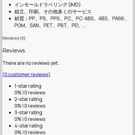
インモールドラベリング (IMD)
組立、印刷、その他多くのサービス
材質：PP、PS、PPS、PC、PC-ABS、ABS、PA66、
POM、SAN、PET、PBT、PEI、…
Reviews (0)
Reviews
There are no reviews yet.
(
0
customer reviews)
1-star rating
0% | 0 reviews
2-star rating
0% | 0 reviews
3-star rating
0% | 0 reviews
4-star rating
0% | 0 reviews