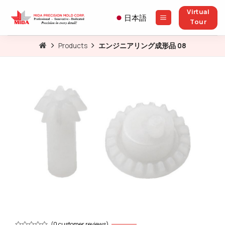
Skip
Virtual
to
日本語
Tour
content
Products
エンジニアリング成形品 08
(
0
customer reviews)