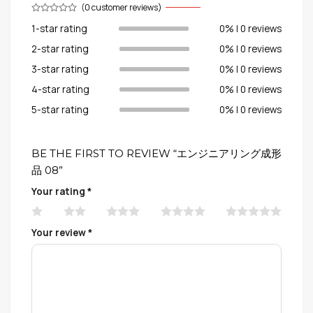
(
0
customer reviews)
1-star rating
0% | 0 reviews
2-star rating
0% | 0 reviews
3-star rating
0% | 0 reviews
4-star rating
0% | 0 reviews
5-star rating
0% | 0 reviews
BE THE FIRST TO REVIEW “エンジニアリング成形
品 08”
Your rating
*
Your review
*