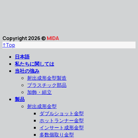
Copyright 2026 ©
MIDA
↑
Top
日本語
私たちに関しては
当社の強み
射出成形金型製造
プラスチック部品
加飾・組立
製品
射出成形金型
ダブルショット金型
ホットランナー金型
インサート成形金型
多数個取り金型