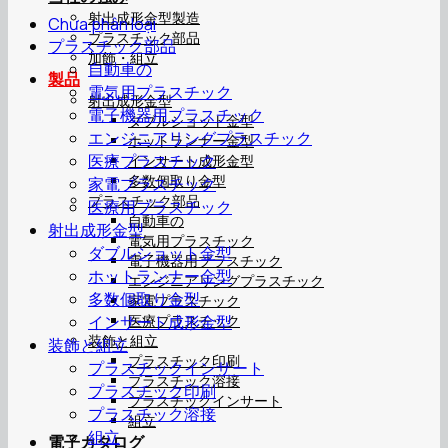
射出成形金型製造
Chưa phân loại
プラスチック部品
プラスチック部品
加飾・組立
自動車の
製品
電気用プラスチック
射出成形金型
電子機器用プラスチック
ダブルショット金型
エンジニアリングプラスチック
ホットランナー金型
医療プラスチック
インサート成形金型
多数個取り金型
家電プラスチック
プラスチック部品
医療用プラスチック
自動車の
射出成形金型
電気用プラスチック
ダブルショット金型
電子機器用プラスチック
ホットランナー金型
エンジニアリングプラスチック
多数個取り金型
家電プラスチック
インサート成形金型
医療プラスチック
装飾と組立
装飾と組立
プラスチック印刷
プラスチックインサート
プラスチック溶接
プラスチック印刷
プラスチックインサート
プラスチック溶接
組立
組立
電子カタログ