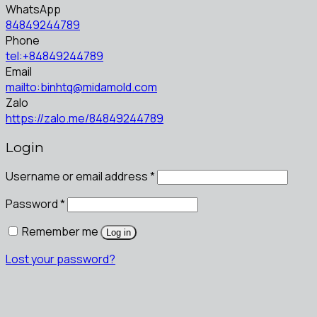
WhatsApp
84849244789
Phone
tel:+84849244789
Email
mailto:binhtq@midamold.com
Zalo
https://zalo.me/84849244789
Login
Username or email address
*
Password
*
Remember me
Log in
Lost your password?