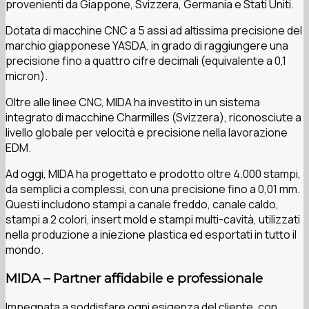
provenienti da Giappone, Svizzera, Germania e Stati Uniti.
Dotata di macchine CNC a 5 assi ad altissima precisione del
marchio giapponese YASDA, in grado di raggiungere una
precisione fino a quattro cifre decimali (equivalente a 0,1
micron).
Oltre alle linee CNC, MIDA ha investito in un sistema
integrato di macchine Charmilles (Svizzera), riconosciute a
livello globale per velocità e precisione nella lavorazione
EDM.
Ad oggi, MIDA ha progettato e prodotto oltre 4.000 stampi,
da semplici a complessi, con una precisione fino a 0,01 mm.
Questi includono stampi a canale freddo, canale caldo,
stampi a 2 colori, insert mold e stampi multi-cavità, utilizzati
nella produzione a iniezione plastica ed esportati in tutto il
mondo.
MIDA – Partner affidabile e professionale
Impegnata a soddisfare ogni esigenza del cliente, con