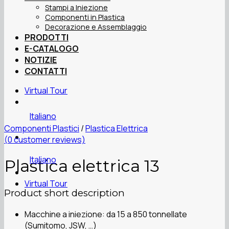
Stampi a Iniezione
Componenti in Plastica
Decorazione e Assemblaggio
PRODOTTI
E-CATALOGO
NOTIZIE
CONTATTI
Virtual Tour
Italiano
Componenti Plastici
/
Plastica Elettrica
(
0
customer reviews)
Italiano
Plastica elettrica 13
Virtual Tour
Product short description
Macchine a iniezione: da 15 a 850 tonnellate
(Sumitomo, JSW, …)