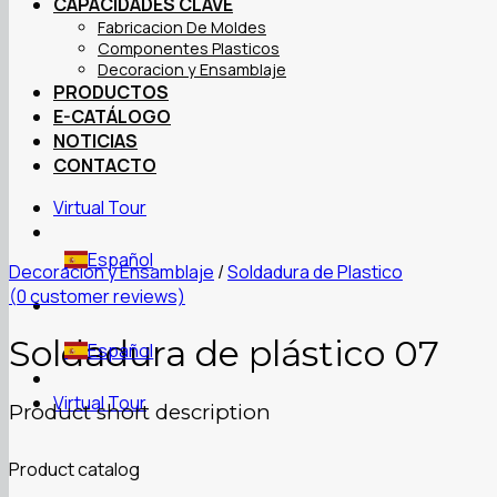
CAPACIDADES CLAVE
Fabricacion De Moldes
Componentes Plasticos
Decoracion y Ensamblaje
PRODUCTOS
E-CATÁLOGO
NOTICIAS
CONTACTO
Virtual Tour
Español
Decoracion y Ensamblaje
/
Soldadura de Plastico
(
0
customer reviews)
Soldadura de plástico 07
Español
Virtual Tour
Product short description
Product catalog