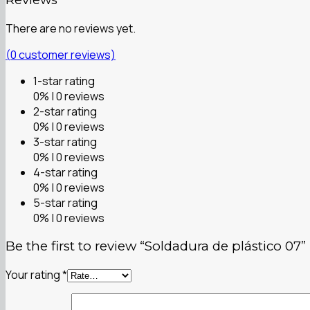
There are no reviews yet.
(
0
customer reviews)
1-star rating
0% | 0 reviews
2-star rating
0% | 0 reviews
3-star rating
0% | 0 reviews
4-star rating
0% | 0 reviews
5-star rating
0% | 0 reviews
Be the first to review “Soldadura de plástico 07”
Your rating
*