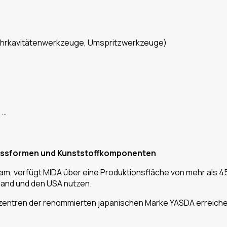
Mehrkavitätenwerkzeuge, Umspritzwerkzeuge)
 …
zgussformen und Kunststoffkomponenten
etnam, verfügt MIDA über eine Produktionsfläche von mehr al
land und den USA nutzen.
ntren der renommierten japanischen Marke YASDA erreichen