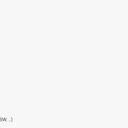
SW, …)