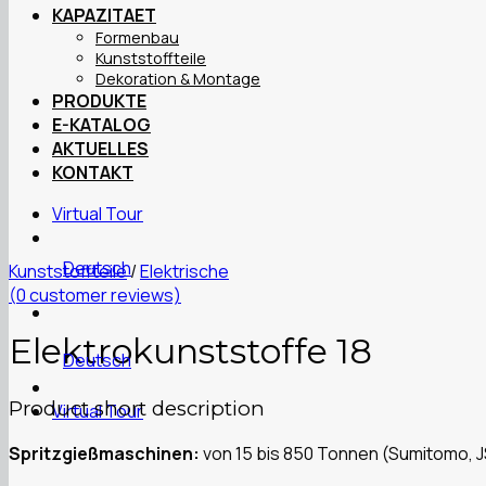
KAPAZITAET
Formenbau
Kunststoffteile
Dekoration & Montage
PRODUKTE
E-KATALOG
AKTUELLES
KONTAKT
Virtual Tour
Deutsch
Kunststoffteile
/
Elektrische
(
0
customer reviews)
Elektrokunststoffe 18
Deutsch
Product short description
Virtual Tour
Spritzgießmaschinen:
von 15 bis 850 Tonnen (Sumitomo, J