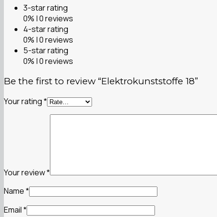
3-star rating
0% | 0 reviews
4-star rating
0% | 0 reviews
5-star rating
0% | 0 reviews
Be the first to review “Elektrokunststoffe 18”
Your rating
*
Your review
*
Name
*
Email
*