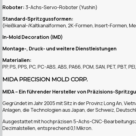
Roboter:
3-Achs-Servo-Roboter (Yushin)
Standard-Spritzgussformen:
(Heißkanal-/Kaltkanalformen, 2K-Formen, Insert-Formen, 
In-Mold Decoration (IMD)
Montage-, Druck- und weitere Dienstleistungen
Materialien:
PP, PS, PPS, PC, PC-ABS, ABS, PA66, POM, SAN, PET, PBT, PEI,
MIDA PRECISION MOLD CORP.
MIDA – Ein führender Hersteller von Präzisions-Sprit
Gegründet im Jahr 2005 mit Sitz in der Provinz Long An, Vi
Anlagen, die Technologien aus Japan, der Schweiz, Deutsch
Ausgestattet mit hochpräzisen 5-Achs-CNC-Bearbeitungsze
Dezimalstellen, entsprechend 0,1 Mikron.