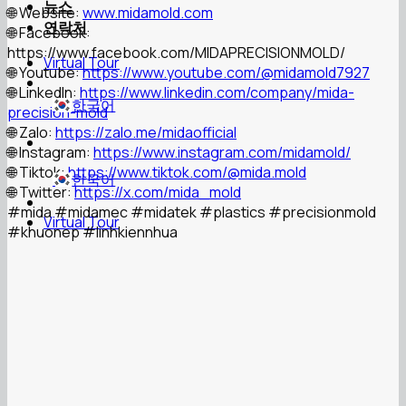
뉴스
🌐 Website:
www.midamold.com
연락처
🌐 Facebook:
https://www.facebook.com/MIDAPRECISIONMOLD/
Virtual Tour
🌐 Youtube:
https://www.youtube.com/@midamold7927
🌐 LinkedIn:
https://www.linkedin.com/company/mida-
한국어
precision-mold
🌐 Zalo:
https://zalo.me/midaofficial
🌐 Instagram:
https://www.instagram.com/midamold/
🌐 Tiktok:
https://www.tiktok.com/@mida.mold
한국어
🌐 Twitter:
https://x.com/mida_mold
#mida
#midamec
#midatek
#plastics
#precisionmold
Virtual Tour
#khuonep
#linhkiennhua